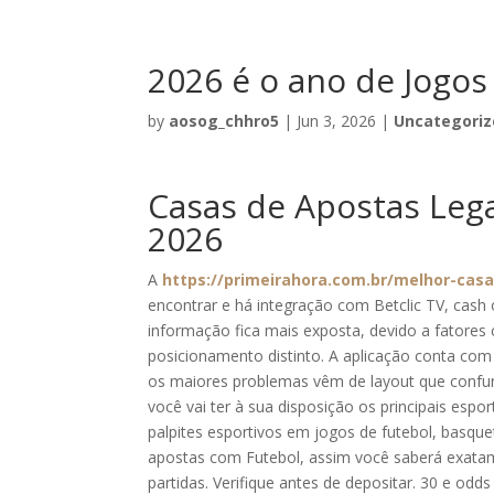
2026 é o ano de Jogo
by
aosog_chhro5
|
Jun 3, 2026
|
Uncategoriz
Casas de Apostas Leg
2026
A
https://primeirahora.com.br/melhor-cas
encontrar e há integração com Betclic TV, cash o
informação fica mais exposta, devido a fatore
posicionamento distinto. A aplicação conta com 
os maiores problemas vêm de layout que confund
você vai ter à sua disposição os principais es
palpites esportivos em jogos de futebol, basqu
apostas com Futebol, assim você saberá exatam
partidas. Verifique antes de depositar. 30 e od