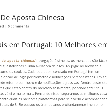
s De Aposta Chinesa
ed
|
0 comments
ais em Portugal: 10 Melhores e
a-de-aposta-chinesa/
navegação é simples, os mercados são fácei
ut, estatísticas e linha avisadora de risco. Ao jogar no browser, a
s como os cookies. Cada operador licenciado em Portugal tem um
a opção de login por biometria e notificações personalizadas. Em ap
e retorno com lucro e de notificações agressivas. Dentro deste sit
portes que estão dentro do mercado atualmente, podendo fazer seus
ete, vôlei e muito mais. Pensando nisso, separamos as melhores cas
ente quais as melhores plataformas para se divertir e acompanhar 
ds totais de 3. Ele passou os últimos anos profundamente imerso no