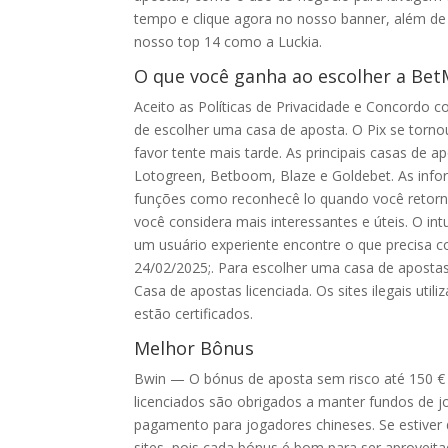
tempo e clique agora no nosso banner, além de
nosso top 14 como a Luckia.
O que você ganha ao escolher a Be
Aceito as Políticas de Privacidade e Concordo
de escolher uma casa de aposta. O Pix se torno
favor tente mais tarde. As principais casas de 
Lotogreen, Betboom, Blaze e Goldebet. As in
funções como reconhecê lo quando você retorna
você considera mais interessantes e úteis. O in
um usuário experiente encontre o que precisa
24/02/2025;. Para escolher uma casa de apostas o
Casa de apostas licenciada. Os sites ilegais u
estão certificados.
Melhor Bônus
Bwin — O bónus de aposta sem risco até 150 € 
licenciados são obrigados a manter fundos de 
pagamento para jogadores chineses. Se estiver
sites, pois cada bónus é bom para ser aproveita