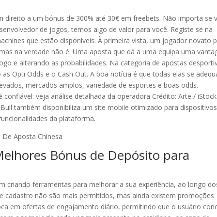
 direito a um bónus de 300% até 30€ em freebets. Não importa se 
senvolvedor de jogos, temos algo de valor para você. Registe se na
achines que estão disponíveis. À primeira vista, um jogador novato 
s, mas na verdade não é. Uma aposta que dá a uma equipa uma vant
ogo e alterando as probabilidades. Na categoria de apostas desporti
 as Opti Odds e o Cash Out. A boa notícia é que todas elas se adeq
levados, mercados amplos, variedade de esportes e boas odds.
 confiável: veja análise detalhada da operadora Crédito: Arte / iStock
eBull também disponibiliza um site mobile otimizado para dispositivo
uncionalidades da plataforma.
 Melhores Bónus de Depósito para
am criando ferramentas para melhorar a sua experiência, ao longo do
de cadastro não são mais permitidos, mas ainda existem promoções
foca em ofertas de engajamento diário, permitindo que o usuário con