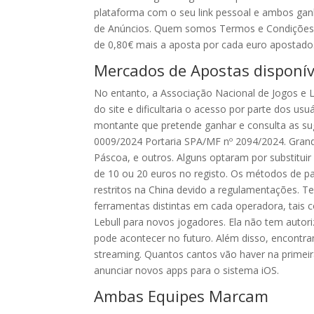
plataforma com o seu link pessoal e ambos gan
de Anúncios. Quem somos Termos e Condições Po
de 0,80€ mais a aposta por cada euro apostado
Mercados de Apostas disponív
No entanto, a Associação Nacional de Jogos e Lo
do site e dificultaria o acesso por parte dos us
montante que pretende ganhar e consulta as s
0009/2024 Portaria SPA/MF nº 2094/2024. Gran
Páscoa, e outros. Alguns optaram por substitui
de 10 ou 20 euros no registo. Os métodos de p
restritos na China devido a regulamentações. 
ferramentas distintas em cada operadora, tais 
Lebull para novos jogadores. Ela não tem autor
pode acontecer no futuro. Além disso, encontr
streaming. Quantos cantos vão haver na primei
anunciar novos apps para o sistema iOS.
Ambas Equipes Marcam