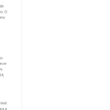
 de
os. O
sino
ão
ecer
Os
24,
ível
ara a