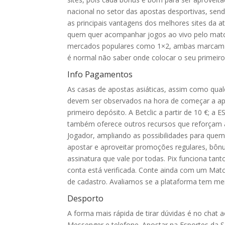
nacional no setor das apostas desportivas, sen
as principais vantagens dos melhores sites da a
quem quer acompanhar jogos ao vivo pelo match 
mercados populares como 1×2, ambas marcam e 
é normal não saber onde colocar o seu primeiro 
Info Pagamentos
As casas de apostas asiáticas, assim como qualq
devem ser observados na hora de começar a apo
primeiro depósito. A Betclic a partir de 10 €; a 
também oferece outros recursos que reforçam 
Jogador, ampliando as possibilidades para quem
apostar e aproveitar promoções regulares, bônus
assinatura que vale por todas. Pix funciona ta
conta está verificada. Conte ainda com um Match
de cadastro. Avaliamos se a plataforma tem mer
Desporto
A forma mais rápida de tirar dúvidas é no chat
Messenger e telefone. Apostar na Esportes da S