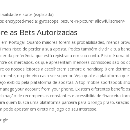
te; encrypted-media; gyroscope; picture-in-picture” allowfullscreen>
re as Bets Autorizadas
o em Portugal. Quanto maiores forem as probabilidades, menos prov
aí mais risco de perder a sua aposta. Podes também dividir a tua ban
der da preferência que está registrada em sua conta. E isto é uma ó
S. Entre os mercados, os que apresentam menores comissões são os d
re os nossos leitores a escolherem sempre o handicap 0 em detrim
mente, no primeiro caso ser superior. Veja qual é a plataforma que
reço exibido pela plataforma de apostas. A top mobile sportsbook sh
manage your account from your phone. Existem diferentes benefício
binação de recompensas constantes e acessibilidade financeira torn
 para quem busca uma plataforma parceira para o longo prazo. Graças
ém pode apostar em direto no jogo do seu interesse.