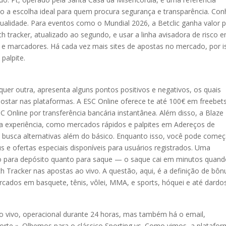
do a escolha ideal para quem procura segurança e transparência. Co
tualidade. Para eventos como o Mundial 2026, a Betclic ganha valor 
tracker, atualizado ao segundo, e usar a linha avisadora de risco 
marcadores. Há cada vez mais sites de apostas no mercado, por i
palpite.
uer outra, apresenta alguns pontos positivos e negativos, os quais
star nas plataformas. A ESC Online oferece te até 100€ em freebet
ESC Online por transferência bancária instantânea. Além disso, a Blaze
a experiência, como mercados rápidos e palpites em Adereços de
 busca alternativas além do básico. Enquanto isso, você pode começ
 e ofertas especiais disponíveis para usuários registrados. Uma
nto para depósito quanto para saque — o saque cai em minutos quand
 Tracker nas apostas ao vivo. A questão, aqui, é a definição de bôn
cados em basquete, tênis, vôlei, MMA, e sports, hóquei e até dardos
 ao vivo, operacional durante 24 horas, mas também há o email,
orte ». Olhemos para o clássico Sporting vs. Como vimos, a platafo