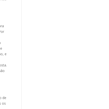
ora
Por
m
te
ão, e
osta.
não
o de
s os