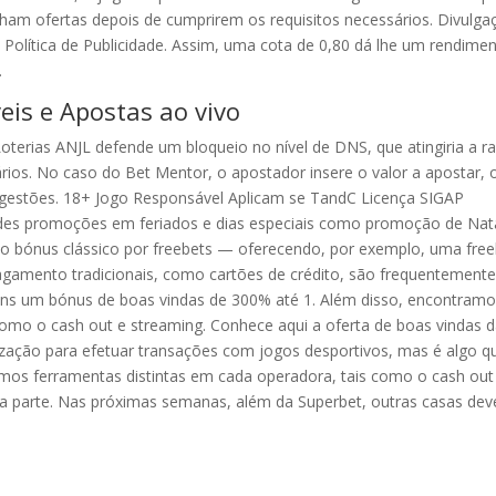
ham ofertas depois de cumprirem os requisitos necessários. Divulga
lítica de Publicidade. Assim, uma cota de 0,80 dá lhe um rendime
.
eis e Apostas ao vivo
terias ANJL defende um bloqueio no nível de DNS, que atingiria a ra
uários. No caso do Bet Mentor, o apostador insere o valor a apostar, 
ugestões. 18+ Jogo Responsável Aplicam se TandC Licença SIGAP
des promoções em feriados e dias especiais como promoção de Nata
r o bónus clássico por freebets — oferecendo, por exemplo, uma fre
agamento tradicionais, como cartões de crédito, são frequentement
Tens um bónus de boas vindas de 300% até 1. Além disso, encontram
como o cash out e streaming. Conhece aqui a oferta de boas vindas 
ização para efetuar transações com jogos desportivos, mas é algo q
amos ferramentas distintas em cada operadora, tais como o cash out
ra parte. Nas próximas semanas, além da Superbet, outras casas de