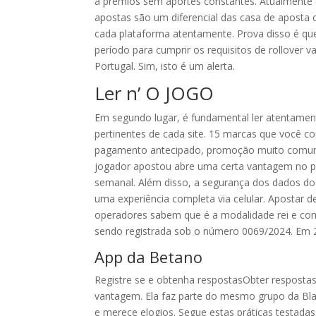
a prêmios sem aportes constantes. Atualmente 
apostas são um diferencial das casa de aposta 
cada plataforma atentamente. Prova disso é qu
período para cumprir os requisitos de rollover 
Portugal. Sim, isto é um alerta.
Ler n’ O JOGO
Em segundo lugar, é fundamental ler atentame
pertinentes de cada site. 15 marcas que você con
pagamento antecipado, promoção muito comum 
jogador apostou abre uma certa vantagem no pl
semanal. Além disso, a segurança dos dados do
uma experiência completa via celular. Apostar 
operadores sabem que é a modalidade rei e co
sendo registrada sob o número 0069/2024. Em 20
App da Betano
Registre se e obtenha respostasObter respostas
vantagem. Ela faz parte do mesmo grupo da Bla
e merece elogios. Segue estas práticas testada