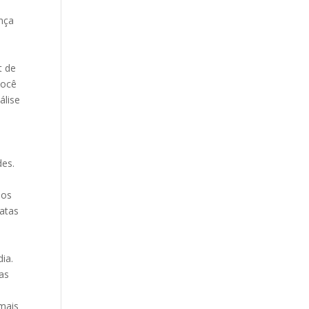
ança
t de
você
álise
des.
 os
atas
ia.
as
mais