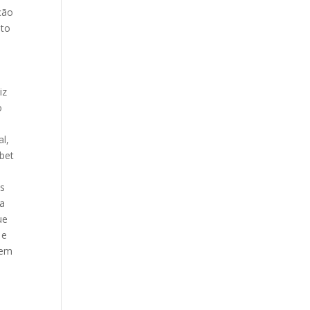
ção
nto
iz
o
l,
ebet
e
os
da
ue
 e
vem