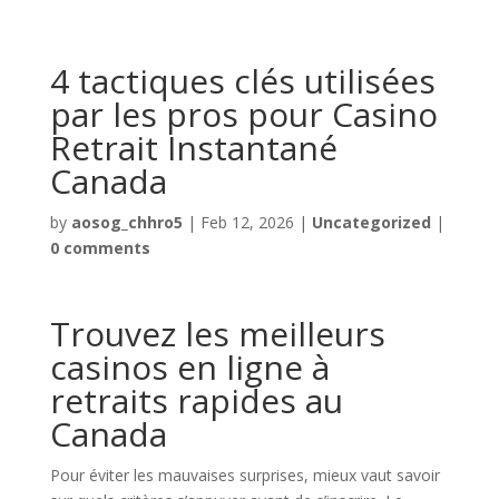
4 tactiques clés utilisées
par les pros pour Casino
Retrait Instantané
Canada
by
aosog_chhro5
|
Feb 12, 2026
|
Uncategorized
|
0 comments
Trouvez les meilleurs
casinos en ligne à
retraits rapides au
Canada
Pour éviter les mauvaises surprises, mieux vaut savoir