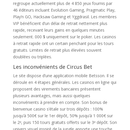
regroupe actuellement plus de 4 850 jeux fournis par
46 éditeurs incluant Evolution Gaming, Pragmatic Play,
Play’n GO, Hacksaw Gaming et Yggdrasil. Les membres
VIP bénéficient d’un délai de retrait nettement plus
rapide, recevant leurs gains en quelques minutes
seulement. 000 $ uniquement sur le poker. Les casinos
à retrait rapide ont un certain penchant pour les tours
gratuits. Limites de retrait plus élevées souvent
doublées ou triplées.
Les inconvénients de Circus Bet
Le site dispose d’une application mobile Betsson. Il se
déroule en 4 étapes générales. Les casinos en ligne qui
proposent des virements bancaires présentent
plusieurs avantages, mais aussi quelques
inconvénients à prendre en compte. Son bonus de
bienvenue casino s’étale sur trois dépôts : 100%
jusqu’à 500€ sur le 1er dépôt, 50% jusqu’à 1 000€ sur
le 2ᵉ, puis 150 tours gratuits offerts sur le 3ᵉ dépôt. Son
univers visuel inspiré de la jungle apporte une touche