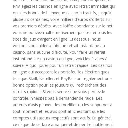
Privilégiez les casinos en ligne avec retrait immédiat qui
ont des bonus de bienvenue casino attractifs, jusqu’à
plusieurs centaines, voire milliers d’euros d’offerts sur
vos premiers dépôts. Avec l’offre abondante sur le net,
vous ne pouvez malheureusement pas tester tous les
sites de jeux d’argent en ligne. Ci dessous, nous
voulons vous aider à faire un retrait instantané au
casino, sans aucune difficulté. Pour faire un retrait
instantané sur un casino en ligne, voici les étapes à
suivre. À quoi jouer pour un retrait rapide. Les casinos
en ligne qui acceptent les portefeuilles électroniques
tels que Skrill, Neteller, et PayPal sont également une
bonne option pour les joueurs qui recherchent des
retraits rapides. Si vous sentez que vous perdez le
contrôle, n’hésitez pas à demander de l’aide. Les
auteurs d’avis peuvent les modifier ou les supprimer à
tout moment et les avis sont affichés tant que les
comptes utilisateurs respectifs sont actifs. En général,
ce risque de se faire arnaquer et de perdre inutilement