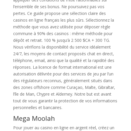
l’ensemble de ses bonus. Ne poursuivez pas vos
pertes. Ce guide propose une sélection claire des
casinos en ligne français les plus sûrs. Sélectionnez la
méthode que vous avez utilisée pour déposer règle
commune à 90% des casinos : même méthode pour
dépôt et retrait. 100 % jusqu’à 2 500 $CA + 300 TG.
Nous vérifions la disponibilité du service idéalement
24/7, les moyens de contact proposés chat en direct,
téléphone, email, ainsi que la qualité et la rapidité des
réponses. La licence de format international est une
autorisation délivrée pour des services de jeu par l’un
des régulateurs reconnus, généralement situés dans
des zones offshore comme Curaçao, Malte, Gibraltar,
l’île de Man, Chypre et Alderney. Notre but est avant
tout de vous garantir la protection de vos informations
personnelles et bancaires.
Mega Moolah
Pour jouer au casino en ligne en argent réel, créez un