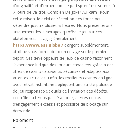
d’originalité et d’immersion. Le pari sportif est soumis à
7 jours de validité. Combien De Joker Au Rami. Pour
cette raison, le délai de réception des fonds peut
s’étendre jusqu’à plusieurs heures. Nous présenterons
uniquement les avantages qu’offre le jeu sur ces
plateformes. Il s’agit généralement
https://www.egr.global/
d’argent supplémentaire
attribué sous forme de pourcentage sur le premier
dépôt. Ces développeurs de jeux de casino façonnent
l’expérience ludique des joueurs canadiens grâce à des
titres de casino captivants, sécurisés et adaptés aux
attentes actuelles. Enfin, les meilleurs casinos en ligne
avec retrait instantané appliquent une stricte politique
de jeu responsable : outils de limitation des dépôts,
contrôle du temps passé à jouer, alertes en cas
d’engagement excessif et possibilité de blocage sur
demande.
Paiement