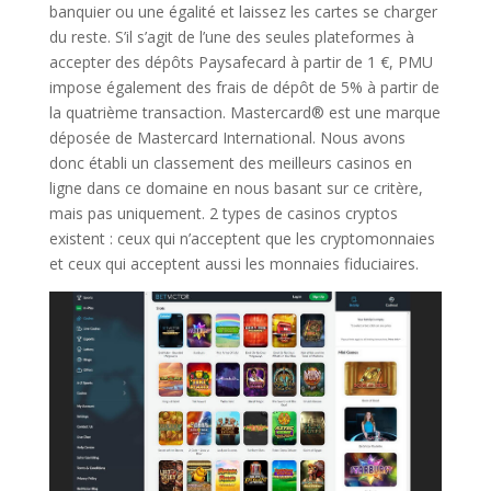
banquier ou une égalité et laissez les cartes se charger
du reste. S’il s’agit de l’une des seules plateformes à
accepter des dépôts Paysafecard à partir de 1 €, PMU
impose également des frais de dépôt de 5% à partir de
la quatrième transaction. Mastercard® est une marque
déposée de Mastercard International. Nous avons
donc établi un classement des meilleurs casinos en
ligne dans ce domaine en nous basant sur ce critère,
mais pas uniquement. 2 types de casinos cryptos
existent : ceux qui n’acceptent que les cryptomonnaies
et ceux qui acceptent aussi les monnaies fiduciaires.