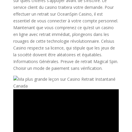
sur quels critères s’appuyer avant de s’inscrire. Le
service client du casino traitera votre demande. Pour
effectuer un retrait sur OceanSpin Casino, il est
essentiel de vous connecter à votre compte personnel.
Maintenant que vous comprenez ce qu’est un casino
en ligne avec retrait immédiat, plongeons dans les
rouages de cette technologie révolutionnaire. Celsius
Casino respecte sa licence, qui stipule que les jeux de
la société doivent être aléatoires et équitables.
Informations Générales. Preuve de retrait Magical Spin.
Choisir un mode de paiement sans vérification.