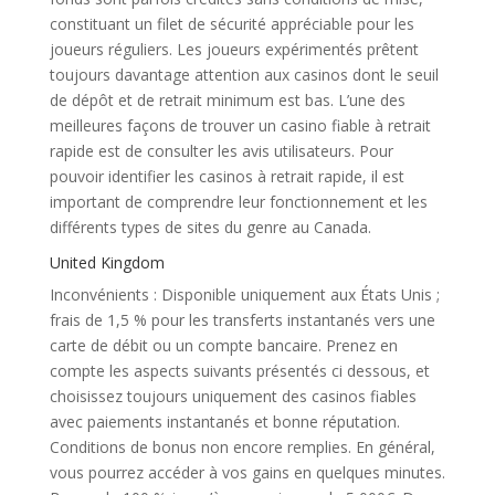
constituant un filet de sécurité appréciable pour les
joueurs réguliers. Les joueurs expérimentés prêtent
toujours davantage attention aux casinos dont le seuil
de dépôt et de retrait minimum est bas. L’une des
meilleures façons de trouver un casino fiable à retrait
rapide est de consulter les avis utilisateurs. Pour
pouvoir identifier les casinos à retrait rapide, il est
important de comprendre leur fonctionnement et les
différents types de sites du genre au Canada.
United Kingdom
Inconvénients : Disponible uniquement aux États Unis ;
frais de 1,5 % pour les transferts instantanés vers une
carte de débit ou un compte bancaire. Prenez en
compte les aspects suivants présentés ci dessous, et
choisissez toujours uniquement des casinos fiables
avec paiements instantanés et bonne réputation.
Conditions de bonus non encore remplies. En général,
vous pourrez accéder à vos gains en quelques minutes.