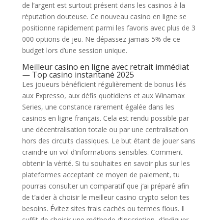
de l’argent est surtout présent dans les casinos à la
réputation douteuse. Ce nouveau casino en ligne se
positionne rapidement parmi les favoris avec plus de 3
000 options de jeu. Ne dépassez jamais 5% de ce
budget lors d’une session unique.
Meilleur casino en ligne avec retrait immédiat
— Top casino instantané 2025
Les joueurs bénéficient régulièrement de bonus liés
aux Expresso, aux défis quotidiens et aux Winamax
Series, une constance rarement égalée dans les
casinos en ligne français. Cela est rendu possible par
une décentralisation totale ou par une centralisation
hors des circuits classiques. Le but étant de jouer sans
craindre un vol d’informations sensibles. Comment
obtenir la vérité. Si tu souhaites en savoir plus sur les
plateformes acceptant ce moyen de paiement, tu
pourras consulter un comparatif que j’ai préparé afin
de t’aider à choisir le meilleur casino crypto selon tes
besoins. Évitez sites frais cachés ou termes flous. Il
suffit de choisir une méthode d’inscription, d’indiquer