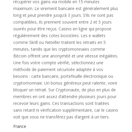
récupérer vos gains via mobile en 15 minutes
maximum. Le virement bancaire est généralement plus
long et peut prendre jusqu’à 3 jours. S’ils ne sont pas
compatibles, ils prennent souvent entre 2 et 5 jours
ouvrés pour être reçus. Casino en ligne qui propose
régulièrement des cotes boostées. Les e wallets
comme Skrill ou Neteller traitent les retraits en 5
minutes, tandis que les cryptomonnaies comme
Bitcoin offrent une anonymité et une vitesse inégalées.
Une fois votre compte vérifié, sélectionnez une
méthode de paiement sécurisée adaptée à vos
besoins : carte bancaire, portefeuille électronique ou
cryptomonnaie. Un bonus généreux peut ralentir, voire
bloquer un retrait. Sur Cryptonaute, de plus en plus de
membres en ont assez d’attendre plusieurs jours pour
recevoir leurs gains. Ces transactions sont traitées
sans retard ni vérification supplémentaire, car le casino
voit que vous ne transférez pas d’argent à un tiers.
France