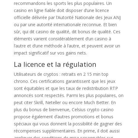
recommandons les sports les plus populaires. Un
casino en ligne fiable doit disposer d’une licence
officielle délivrée par l’Autorité Nationale des Jeux ANJ
ou par une autorité internationale reconnue. Et bien
sûr, qui dit casino de qualité, dit bonus de qualité. Ces
éléments varient considérablement d’un casino à
l’autre et d’une méthode à l’autre, et peuvent avoir un
impact significatif sur vos gains nets.
La licence et la régulation
Utilisateurs de cryptos : retraits en 2 15 min top
chrono. Ces certifications garantissent que les jeux
sont équitables et que les taux de redistribution RTP
annoncés sont respectés. Parmi les plus populaires, on
peut citer Skrill, Neteller ou encore Much Better. En
plus du bonus de bienvenue, Celsius crypto casino
propose également d’autres promotions et bonus
spéciaux qui vous donnent la possibilité de gagner des
récompenses supplémentaires. En prime, il doit aussi
appliquer des conditions de mise raisonnables sur