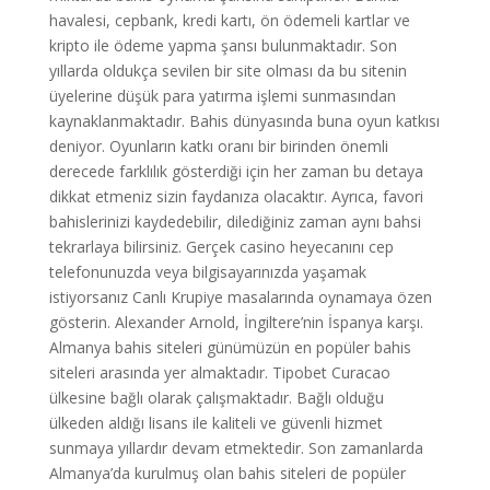
havalesi, cepbank, kredi kartı, ön ödemeli kartlar ve
kripto ile ödeme yapma şansı bulunmaktadır. Son
yıllarda oldukça sevilen bir site olması da bu sitenin
üyelerine düşük para yatırma işlemi sunmasından
kaynaklanmaktadır. Bahis dünyasında buna oyun katkısı
deniyor. Oyunların katkı oranı bir birinden önemli
derecede farklılık gösterdiği için her zaman bu detaya
dikkat etmeniz sizin faydanıza olacaktır. Ayrıca, favori
bahislerinizi kaydedebilir, dilediğiniz zaman aynı bahsi
tekrarlaya bilirsiniz. Gerçek casino heyecanını cep
telefonunuzda veya bilgisayarınızda yaşamak
istiyorsanız Canlı Krupiye masalarında oynamaya özen
gösterin. Alexander Arnold, İngiltere’nin İspanya karşı.
Almanya bahis siteleri günümüzün en popüler bahis
siteleri arasında yer almaktadır. Tipobet Curacao
ülkesine bağlı olarak çalışmaktadır. Bağlı olduğu
ülkeden aldığı lisans ile kaliteli ve güvenli hizmet
sunmaya yıllardır devam etmektedir. Son zamanlarda
Almanya’da kurulmuş olan bahis siteleri de popüler