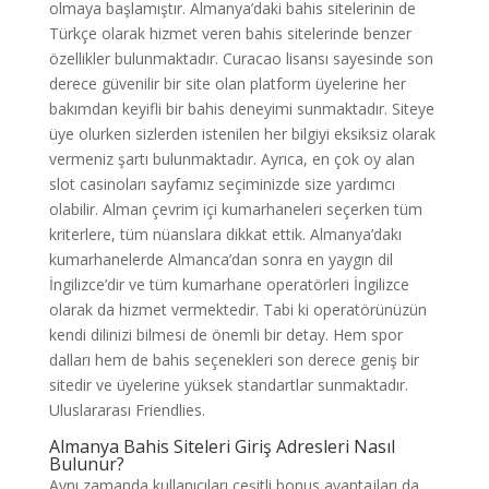
olmaya başlamıştır. Almanya’daki bahis sitelerinin de
Türkçe olarak hizmet veren bahis sitelerinde benzer
özellikler bulunmaktadır. Curacao lisansı sayesinde son
derece güvenilir bir site olan platform üyelerine her
bakımdan keyifli bir bahis deneyimi sunmaktadır. Siteye
üye olurken sizlerden istenilen her bilgiyi eksiksiz olarak
vermeniz şartı bulunmaktadır. Ayrıca, en çok oy alan
slot casinoları sayfamız seçiminizde size yardımcı
olabilir. Alman çevrim içi kumarhaneleri seçerken tüm
kriterlere, tüm nüanslara dikkat ettik. Almanya’dakı
kumarhanelerde Almanca’dan sonra en yaygın dil
İngilizce’dir ve tüm kumarhane operatörleri İngilizce
olarak da hizmet vermektedir. Tabi ki operatörünüzün
kendi dilinizi bilmesi de önemli bir detay. Hem spor
dalları hem de bahis seçenekleri son derece geniş bir
sitedir ve üyelerine yüksek standartlar sunmaktadır.
Uluslararası Friendlies.
Almanya Bahis Siteleri Giriş Adresleri Nasıl
Bulunur?
Aynı zamanda kullanıcıları çeşitli bonus avantajları da