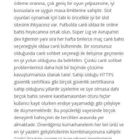
ödeme oranına, çok geniş bir oyun yelpazesine, iyi
bonuslara ve uygun masa limitlerine sahiptir. Slot
oyunları oynamak için tabi ki öncelikle iyi bir slot
sitesine ihtiyacınız var. Futbolda canlı iddaa ile online
bahis heyecanına ortak olun. Süper Lig ve Avrupa’nın
dev liglerinin yanı sıra her hafta binlerce maç canlı bahis
seçeneğiyle iddaa canlı bülteninde. Bir sorununuz
olduğunda canlı sohbet seçeneği ile iletişime geçmenin
en iyi yolun olduğunu da belirtelim. Çünkü canlı sohbet
problemlerinizi daha hızlı bir biçimde çözüme
kavuşturmanıza olanak tanır. Sahip olduğu HTTPS
güvenlik sertifikası gibi birçok güvenlik sertifikasına
sahip olduğunu yıllardır üyelerine ve üye olmasa dahi
birçok bahis severe kanıtlamasından ötürü hiçbir
kullanıcı kayıt olurken endişe yaşamadığı gibi çelişkiye
de düşmemektedir. Bu popülerliği sayesinde birçok
deneyimli bahisçinin de tercihleri arasında yer
almaktadır. Önerdiğimiz kumarhanelerin her biri ünlü ve
en iyi yazılım geliştiricilerinin kombinasyonuna sahiptir.
Çünkü biz tüm çevrim içi kumarhane önerilerimizi