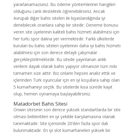
yararlanamazsınız. Bu ödeme yöntemlerinin hangileri
olduğunu canlı destektek öğrenebilirsiniz. Ancak
Avrupalı diğer bahis siteleri ile kıyaslandığında iyi
denebilecek oranlara sahip bir sitedir. Deneme bonusu
veren site üyelerinin kaliteli bahis hizmeti alabilmesi için
her türlü spor dalına yer vermektedir. Farklı ülkelerde
kurulan bu bahis siteleri üyelerinin daha iyi bahis hizmeti
alabilmesi için son derece detaylı çalışmalar
gerçekleştirilmektedir. Bu sitede yayınlanan anlık
verilere dayalı olarak bahis yapıyor olmanızın tüm riski
tamamen size aittir. Biz onların hepsini analiz ettik ve
içlerinden Türk oyuncular için en iyi koşullara sahip olan
5 kumarhaneyi seçtik. Bu sitelerde kısa sürede kayıt
olup, hemen oynamaya başlayabilirsiniz.
Matadorbet Bahis Sitesi
Onwin sitesinin son derece yüksek standartlarda bir site
olması beklentileri en iyi şekilde karşılamasına olanak
tanımaktadır. Site içerisinde 20’den fazla spor dalı
bulunmaktadır. En iyi slot kumarhaneleri yüksek bir