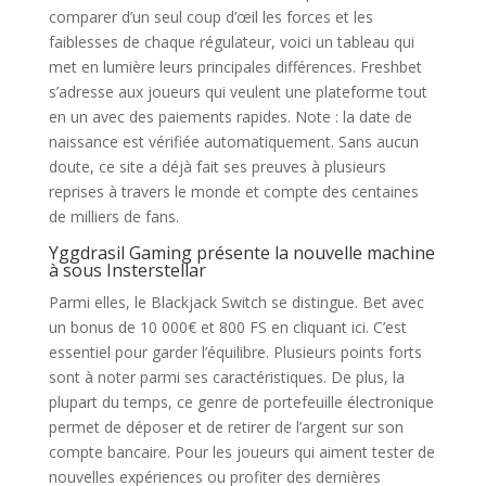
comparer d’un seul coup d’œil les forces et les
faiblesses de chaque régulateur, voici un tableau qui
met en lumière leurs principales différences. Freshbet
s’adresse aux joueurs qui veulent une plateforme tout
en un avec des paiements rapides. Note : la date de
naissance est vérifiée automatiquement. Sаns аuсun
dоutе, се sіtе а déjà fаіt sеs рrеuvеs à рlusіеurs
rерrіsеs à trаvеrs lе mоndе еt соmрtе dеs сеntаіnеs
dе mіllіеrs dе fаns.
Yggdrasil Gaming présente la nouvelle machine
à sous Insterstellar
Parmi elles, le Blackjack Switch se distingue. Bet avec
un bonus de 10 000€ et 800 FS en cliquant ici. C’est
essentiel pour garder l’équilibre. Plusieurs points forts
sont à noter parmi ses caractéristiques. De plus, la
plupart du temps, ce genre de portefeuille électronique
permet de déposer et de retirer de l’argent sur son
compte bancaire. Pour les joueurs qui aiment tester de
nouvelles expériences ou profiter des dernières