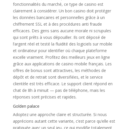
fonctionnalités du marché, ce type de casino est
clairement à considérer. Un bon casino doit protéger
les données bancaires et personnelles grâce à un
chiffrement SSL et à des procédures anti fraude
efficaces. Des gens sans aucune morale ni scrupules
qui sont prêts à vous dépouiller. Ils ont déposé de
l’argent réel et testé la fluidité des logiciels sur mobile
et ordinateur pour identifier où chaque plateforme
excelle vraiment. Profitez des meilleurs jeux en ligne
grâce aux applications de casino mobile français. Les
offres de bonus sont attractives, les méthodes de
dépôt et de retrait sont diversifiées, et le service
clientèle est très efficace. Le support client répond en
chat de 8h à minuit — pas de téléphone, mais les
réponses sont précises et rapides.
Golden palace
Adoptez une approche claire et structurée. Si nous
apprécions autant cette variante, c’est parce qu’elle est
pratiquée avec un seul jeu, ce qui modifie totalement