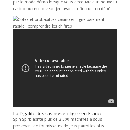
par le mode démo lorsque vous découvrez un nouveau
casino ou un nouveau jeu avant d’effectuer un dépôt.
La légalité des casinos en ligne en France
Spin Spirit abrite plus de 2 500 machines à sous
provenant de fournisseurs de jeux parmi les plus