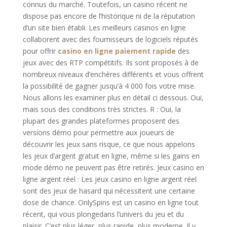
connus du marché. Toutefois, un casino récent ne
dispose pas encore de l’historique ni de la réputation
d’un site bien établi. Les meilleurs casinos en ligne
collaborent avec des fournisseurs de logiciels réputés
pour offrir
casino en ligne paiement rapide
des
jeux avec des RTP compétitifs. Ils sont proposés à de
nombreux niveaux d’enchères différents et vous offrent
la possibilité de gagner jusqu’à 4 000 fois votre mise.
Nous allons les examiner plus en détail ci dessous. Oui,
mais sous des conditions très strictes. R : Oui, la
plupart des grandes plateformes proposent des
versions démo pour permettre aux joueurs de
découvrir les jeux sans risque, ce que nous appelons
les jeux d’argent gratuit en ligne, même si les gains en
mode démo ne peuvent pas être retirés. Jeux casino en
ligne argent réel : Les jeux casino en ligne argent réel
sont des jeux de hasard qui nécessitent une certaine
dose de chance. OnlySpins est un casino en ligne tout
récent, qui vous plongedans l’univers du jeu et du
plaisir. C’est plus léger, plus rapide, plus moderne. Іl у