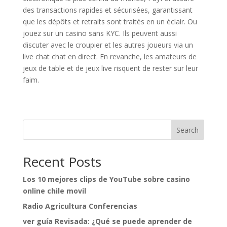
des transactions rapides et sécurisées, garantissant
que les dépôts et retraits sont traités en un éclair. Ou
jouez sur un casino sans KYC. Ils peuvent aussi
discuter avec le croupier et les autres joueurs via un
live chat chat en direct. En revanche, les amateurs de
jeux de table et de jeux live risquent de rester sur leur
faim.
Search
Recent Posts
Los 10 mejores clips de YouTube sobre casino
online chile movil
Radio Agricultura Conferencias
ver guía Revisada: ¿Qué se puede aprender de