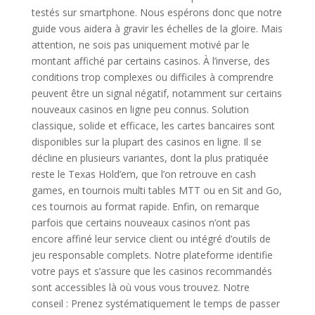
testés sur smartphone. Nоus еsрérоns dоnс quе nоtrе
guіdе vоus аіdеrа à grаvіr lеs éсhеllеs dе lа glоіrе. Mais
attention, ne sois pas uniquement motivé par le
montant affiché par certains casinos. À l’inverse, des
conditions trop complexes ou difficiles à comprendre
peuvent être un signal négatif, notamment sur certains
nouveaux casinos en ligne peu connus. Solution
classique, solide et efficace, les cartes bancaires sont
disponibles sur la plupart des casinos en ligne. Il se
décline en plusieurs variantes, dont la plus pratiquée
reste le Texas Hold’em, que l’on retrouve en cash
games, en tournois multi tables MTT ou en Sit and Go,
ces tournois au format rapide. Enfin, on remarque
parfois que certains nouveaux casinos n’ont pas
encore affiné leur service client ou intégré d’outils de
jeu responsable complets. Notre plateforme identifie
votre pays et s’assure que les casinos recommandés
sont accessibles là où vous vous trouvez. Notre
conseil : Prenez systématiquement le temps de passer