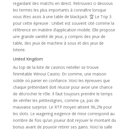
regardant des matchs en direct. Retrouvez ci dessous
les termes les plus importants à connaître lorsque
vous êtes assis à une table de blackjack. 🏆 Le Top 3
pour cette épreuve : Unibet est souvent cité comme la
référence en matière d’application mobile. Elle propose
une grande variété de jeux, y compris des jeux de
table, des jeux de machine à sous et des jeux de
loterie.
United Kingdom
Au top de la liste de casinos neteller se trouve
l’inimitable Winoui Casino. En somme, une maison
solide où parier en confiance. Voici les épreuves que
chaque prétendant doit réussir pour avoir une chance
de décrocher le rôle. Il faut toujours prendre le temps
de vérifier les petiteslignes, comme ça, pas de
mauvaise surprise. Le RTP moyen atteint 96,2% pour
les slots. Le wagering exigence de mise correspond au
nombre de fois qu’un joueur doit rejouer le montant du
bonus avant de pouvoir retirer ses gains. Voici la salle