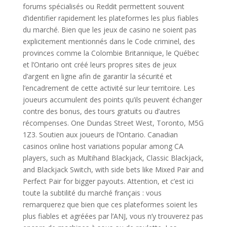
forums spécialisés ou Reddit permettent souvent
d’identifier rapidement les plateformes les plus fiables
du marché. Bien que les jeux de casino ne soient pas
explicitement mentionnés dans le Code criminel, des
provinces comme la Colombie Britannique, le Québec
et l’Ontario ont créé leurs propres sites de jeux
d’argent en ligne afin de garantir la sécurité et
l’encadrement de cette activité sur leur territoire. Les
joueurs accumulent des points qu’ils peuvent échanger
contre des bonus, des tours gratuits ou d’autres
récompenses. One Dundas Street West, Toronto, M5G
1Z3. Soutien aux joueurs de l’Ontario. Canadian
casinos online host variations popular among CA
players, such as Multihand Blackjack, Classic Blackjack,
and Blackjack Switch, with side bets like Mixed Pair and
Perfect Pair for bigger payouts. Attention, et c’est ici
toute la subtilité du marché français : vous
remarquerez que bien que ces plateformes soient les
plus fiables et agréées par l’ANJ, vous n’y trouverez pas