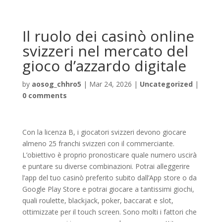
Il ruolo dei casinò online
svizzeri nel mercato del
gioco d’azzardo digitale
by
aosog_chhro5
|
Mar 24, 2026
|
Uncategorized
|
0 comments
Con la licenza B, i giocatori svizzeri devono giocare
almeno 25 franchi svizzeri con il commerciante.
L’obiettivo è proprio pronosticare quale numero uscirà
e puntare su diverse combinazioni. Potrai alleggerire
l’app del tuo casinò preferito subito dall’App store o da
Google Play Store e potrai giocare a tantissimi giochi,
quali roulette, blackjack, poker, baccarat e slot,
ottimizzate per il touch screen. Sono molti i fattori che