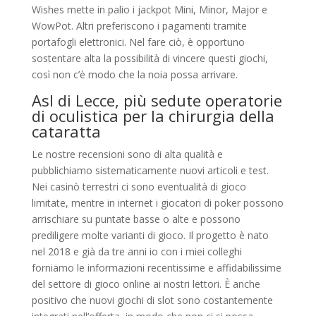
Wishes mette in palio i jackpot Mini, Minor, Major e
WowPot. Altri preferiscono i pagamenti tramite
portafogli elettronici. Nel fare ciò, è opportuno
sostentare alta la possibilità di vincere questi giochi,
così non c’è modo che la noia possa arrivare.
Asl di Lecce, più sedute operatorie
di oculistica per la chirurgia della
cataratta
Le nostre recensioni sono di alta qualità e
pubblichiamo sistematicamente nuovi articoli e test.
Nei casinò terrestri ci sono eventualità di gioco
limitate, mentre in internet i giocatori di poker possono
arrischiare su puntate basse o alte e possono
prediligere molte varianti di gioco. Il progetto è nato
nel 2018 e già da tre anni io con i miei colleghi
forniamo le informazioni recentissime e affidabilissime
del settore di gioco online ai nostri lettori. È anche
positivo che nuovi giochi di slot sono costantemente