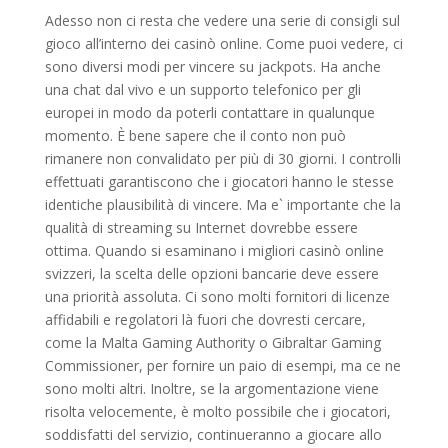
Adesso non ci resta che vedere una serie di consigli sul
gioco all’interno dei casinò online. Come puoi vedere, ci
sono diversi modi per vincere su jackpots. Ha anche
una chat dal vivo e un supporto telefonico per gli
europei in modo da poterli contattare in qualunque
momento. È bene sapere che il conto non può
rimanere non convalidato per più di 30 giorni. I controlli
effettuati garantiscono che i giocatori hanno le stesse
identiche plausibilità di vincere. Ma e` importante che la
qualità di streaming su Internet dovrebbe essere
ottima. Quando si esaminano i migliori casinò online
svizzeri, la scelta delle opzioni bancarie deve essere
una priorità assoluta. Ci sono molti fornitori di licenze
affidabili e regolatori là fuori che dovresti cercare,
come la Malta Gaming Authority o Gibraltar Gaming
Commissioner, per fornire un paio di esempi, ma ce ne
sono molti altri. Inoltre, se la argomentazione viene
risolta velocemente, è molto possibile che i giocatori,
soddisfatti del servizio, continueranno a giocare allo