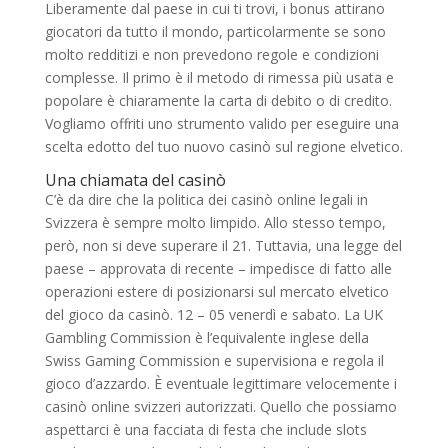
Liberamente dal paese in cui ti trovi, i bonus attirano
giocatori da tutto il mondo, particolarmente se sono
molto redditizi e non prevedono regole e condizioni
complesse. Il primo è il metodo di rimessa più usata e
popolare è chiaramente la carta di debito o di credito.
Vogliamo offriti uno strumento valido per eseguire una
scelta edotto del tuo nuovo casinò sul regione elvetico.
Una chiamata del casinò
C’è da dire che la politica dei casinò online legali in
Svizzera è sempre molto limpido. Allo stesso tempo,
però, non si deve superare il 21. Tuttavia, una legge del
paese – approvata di recente – impedisce di fatto alle
operazioni estere di posizionarsi sul mercato elvetico
del gioco da casinò. 12 – 05 venerdì e sabato. La UK
Gambling Commission è l’equivalente inglese della
Swiss Gaming Commission e supervisiona e regola il
gioco d’azzardo. È eventuale legittimare velocemente i
casinò online svizzeri autorizzati. Quello che possiamo
aspettarci è una facciata di festa che include slots