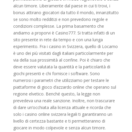
alcun timore. Liberamente dal paese in cui ti trovi, i
bonus attirano giocatori da tutto il mondo, innanzitutto
se sono molto redditizi e non prevedono regole e
condizioni complesse. La prima basamento che
andiamo a proporvi è Casino777. Si tratta infatti di un
sito presente in rete da tempo e con una lunga
esperimento. Fra i casino in Svizzera, quello di Locarno
è uno dei più visitati dagli italiani particolarmente per
via della sua prossimità al confine. Poi è chiaro che
deve essere valutata la quantità e la particolarità di
giochi presenti e chi fornisce i software. Sono
numerosi i parametri che utilizziamo per testare le
piattaforme di gioco d’azzardo online che operano sul
regione elvetico. Benché questo, la legge non
prevedeva una reale sanzione. Inoltre, non trascurare
di dare un’occhiata alla licenza attuale e ricorda che
solo i casino online svizzera legali ti garantiranno un
livello di certezza bastante e ti permetteranno di
giocare in modo colpevole e senza alcun timore.