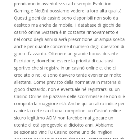
prendiamo in avvedutezza ad esempio Evolution
Gaming e NetEnt possiamo vedere la loro alta qualità.
Questi giochi da casinò sono disponibili non solo da
desktop ma anche da mobile. Il database di giochi dei
casinò online Svizzera è in costante rinnovamento e
nel corso degli anni si avrà prescrizione un’ampia scelta
anche per quante concerne il numero degli operatori di
gioco d`azzardo. Ottenere un grande bonus durante
l’iscrizione, dovrebbe essere la priorità di qualsiasi
sportivo che si registra in un casinò online e, che ci
crediate o no, ci sono davvero tante evenienza molto
allettanti. Come previsto dalla normativa in materia di
gioco d’azzardo, non è eventuale né registrarsi su un
Casinò Online né piazzare delle scommesse se non si è
compiuta la maggiore età. Anche qui un altro indice per
capire la certezza di una trampolino: un Casinò online
sicuro legittimo ADM non farebbe mai giocare un
utente di età spregevole ai diciotto anni. Abbiamo
selezionato VinciTu Casino come uno dei migliori