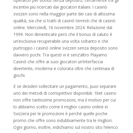
operatori per bonus senza deposito, certamente tra gli
incentivi più ricercati dai giocatori italiani. I casinò
svizzeri sono nella maggior parte dei casi di altissima
qualità, sia che si tratti di casinò terresti che di casinò
online. Mercoledì, 16 novembre 2024. Relazione dal
1999. Non dimenticate però che il bonus di saluto è
un’esclusiva recuperabile una volta soltanto e che
purtroppo i casinò online svizzeri senza deposito sono
davvero pochi. Tra questi vi è senz’altro Playamo
Casinò che offre ai suoi giocatori un’interfaccia
divertente, moderna e colorata oltre che centinaia di
giochi.
E se desideri sollecitare un pagamento, puoi separare
uno dei metodi di corrispettivo disponibili. 1bet casino
non offre tantissime promozioni, ma il motivo per cui
lo abbiamo scelto come il miglior casino online in
Svizzera per le promozioni è perché quelle poche
promo che offre sono indubbiamente tra le migliori.
Ogni giorno, inoltre, indichiamo sul nostro sito l’elenco