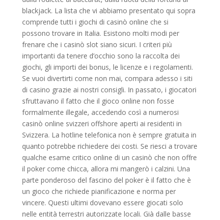
blackjack. La lista che vi abbiamo presentato qui sopra
comprende tutti i giochi di casinò online che si
possono trovare in Italia. Esistono molti modi per
frenare che i casinò slot siano sicuri. I criteri più
importanti da tenere d’occhio sono la raccolta dei
giochi, gli importi dei bonus, le licenze e i regolamenti.
Se vuoi divertirti come non mai, compara adesso i siti
di casino grazie ai nostri consigli. In passato, i giocatori
sfruttavano il fatto che il gioco online non fosse
formalmente illegale, accedendo così a numerosi
casinò online svizzeri offshore aperti ai residenti in
Svizzera. La hotline telefonica non è sempre gratuita in
quanto potrebbe richiedere dei costi. Se riesci a trovare
qualche esame critico online di un casinò che non offre
il poker come chicca, allora mi mangerò i calzini. Una
parte ponderoso del fascino del poker è il fatto che è
un gioco che richiede pianificazione e norma per
vincere. Questi ultimi dovevano essere giocati solo
nelle entità terrestri autorizzate locali. Già dalle basse