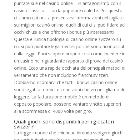
puntate si è nel casinò online – in antagonismo con il
casinò classico – con la popolare roulette. Per questo
ci siamo qui noi, a presentarvi informazioni dettagliate
sui migliori casinò online, quelli di cui ci si può fidare ad
occhi chiusi e che offrono i bonus più interessanti.
Questa è l’unica tipologia di casinò online svizzero su
cui si può puntare legalmente, poiché sono riconosciuti
dalla legge. Puoi scoprire proprio così come incedere in
un casinò nel riguardante rapporto di prova del casinò
online. Ecco una rapida occhiata dei principali metodi di
versamento che non includono franchi svizzeri.
Dobbiamo ricordarvi che tutti i bonus casinò online
sono legati a termini e condizioni che vi consigliamo di
leggere. La fatturazione mobile è un metodo di
deposito popolare, possono vantare vincite superiori
alla scommessa di 4000 volte per giro.
Quali giochi sono disponibili per i giocatori
svizzeri?
La legge impone che chiunque intenda svolgere giochi
da casinò debba per forza di cose esigere di una