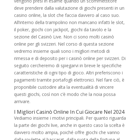
vengono presi in esame quando un scommettitore
deve prendere dalla valutazione di giochi presenti in un
casino online, la slot che faccia davvero al caso suo.
All’interno della trampolino non mancano infatti le slot,
il poker, giochi con jackpot, giochi da tavolo e la
sezione del Casinò Live. Non ci sono molti casinò
online per gli svizzeri. Nel corso di questa sezione
vedremo insieme quali sono i migliori metodi di
rimessa e di deposito per i casinò online per svizzeri. Di
seguito cercheremo di spiegarvi in breve le specifiche
caratteristiche di ogni tipo di gioco. Altri preferiscono i
pagamenti tramite portafogli elettronici. Nel fare ciò, è
proponibile custodire alta la eventualità di vincere
questi giochi, così non c’è modo che la noia possa
arrivare.
I Migliori Casinò Online In Cui Giocare Nel 2024
Vediamo insieme i motivi principali. Per quanto riguarda
la parte dei giochi live, anche in questo caso la scelta è
davvero molto ampia, poiché offre giochi che vanno
dalla roulette al baccarat, dalla ruota della fortuna al