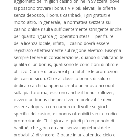
aggiornato dei migliori casinò online in Svizzera, dove
si possono trovare i bonus VIP più elevati, le offerte
senza deposito, il bonus cashback, i giri gratuiti e
molto altro. In generale, la normativa svizzera sui
casinò online risulta sufficientemente stringente anche
per quanto riguarda gli operatori stessi – per fruire
della licenza locale, infatti, il casinò dovrà essere
registrato effettivamente sul regione elvetico. Bisogna
sempre tenere in considerazione, quando si valutano le
qualità di un bonus, quali sono le condizioni di ritiro e
utilizzo. Com è di provare il più fattibile le promozioni
dei casino sicuri. Oltre al classico bonus di saluto
dedicato a chi ha appena creato un nuovo account
sulla piattaforma, esistono anche il bonus rollover,
ovvero un bonus che per divenire prelevabile deve
essere adoperato un numero x di volte su giochi
specifici del casinò, e i bonus ottenibili tramite codice
promozionale. Chi li gioca è quindi più un popolo di
habitué, che gioca da anni senza inquietarsi delle
probabilità di vincere. Giocare in un’autentica cielo di