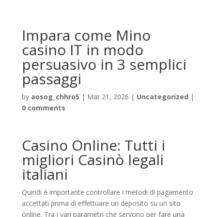
Impara come Mino
casino IT in modo
persuasivo in 3 semplici
passaggi
by
aosog_chhro5
|
Mar 21, 2026
|
Uncategorized
|
0 comments
Casino Online: Tutti i
migliori Casinò legali
italiani
Quindi è importante controllare i metodi di pagamento
accettati prima di effettuare un deposito su un sito
online. Tra i vari parametri che servono per fare una