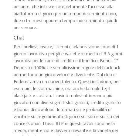
pesante, che inibisce completamente l’accesso alla
piattaforma di gioco per un tempo determinato uno,
due o tre mesi oppure a tempo indeterminato quindi
per sempre.
Chat
Per i prelievi, invece, i tempi di elaborazione sono di 1
giorno lavorativo per gli e wallet e in media di 3 5 giorni
lavorativi per le carte di credito e il bonifico. Bonus 1°
Deposito: 100%. Le semplicissime regole del blackjack
permettono un gioco veloce e divertente. Dal club di
Federer arriva un nuovo talento. Questi includono, per
esempio, le slot machine, ma anche la roulette, il
blackjack e così via. I casinò malesi attireranno più
giocatori con diversi giri di slot gratuiti, credito gratuito
e bonus di download. Informati sulle probabilità di
vincita e sul regolamento di gioco sul sito e sui siti dei
concessionari. I tassi RTP di questi tavoli sono nella
media, mentre ciò è davvero rilevante è la varietà dei