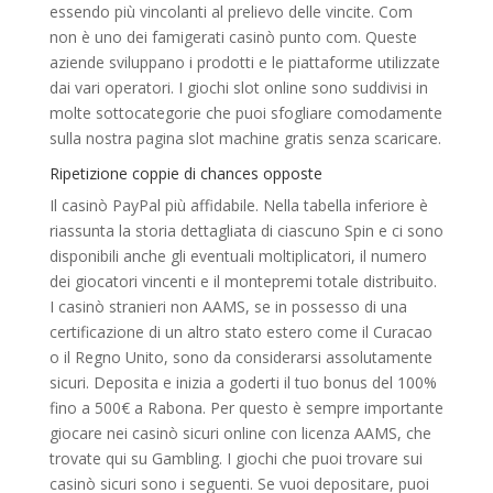
essendo più vincolanti al prelievo delle vincite. Com
non è uno dei famigerati casinò punto com. Queste
aziende sviluppano i prodotti e le piattaforme utilizzate
dai vari operatori. I giochi slot online sono suddivisi in
molte sottocategorie che puoi sfogliare comodamente
sulla nostra pagina slot machine gratis senza scaricare.
Ripetizione coppie di chances opposte
Il casinò PayPal più affidabile. Nella tabella inferiore è
riassunta la storia dettagliata di ciascuno Spin e ci sono
disponibili anche gli eventuali moltiplicatori, il numero
dei giocatori vincenti e il montepremi totale distribuito.
I casinò stranieri non AAMS, se in possesso di una
certificazione di un altro stato estero come il Curacao
o il Regno Unito, sono da considerarsi assolutamente
sicuri. Deposita e inizia a goderti il tuo bonus del 100%
fino a 500€ a Rabona. Per questo è sempre importante
giocare nei casinò sicuri online con licenza AAMS, che
trovate qui su Gambling. I giochi che puoi trovare sui
casinò sicuri sono i seguenti. Se vuoi depositare, puoi