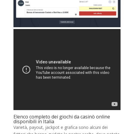
Elenco completo dei giochi da casinò online
disponibili in Italia
Varietà, payout, jackpot e grafica sono alcuni dei