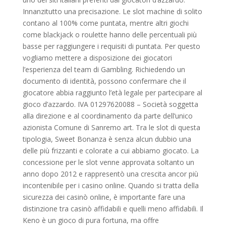
Innanzitutto una precisazione. Le slot machine di solito
contano al 100% come puntata, mentre altri giochi
come blackjack o roulette hanno delle percentuali più
basse per raggiungere i requisiti di puntata. Per questo
vogliamo mettere a disposizione dei giocatori
l’esperienza del team di Gambling. Richiedendo un
documento di identità, possono confermare che il
giocatore abbia raggiunto l’età legale per partecipare al
gioco d’azzardo. IVA 01297620088 – Società soggetta
alla direzione e al coordinamento da parte dell’unico
azionista Comune di Sanremo art. Tra le slot di questa
tipologia, Sweet Bonanza è senza alcun dubbio una
delle più frizzanti e colorate a cui abbiamo giocato. La
concessione per le slot venne approvata soltanto un
anno dopo 2012 e rappresentò una crescita ancor più
incontenibile per i casino online. Quando si tratta della
sicurezza dei casinò online, è importante fare una
distinzione tra casinò affidabili e quelli meno affidabili. Il
Keno è un gioco di pura fortuna, ma offre