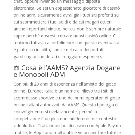
chat, oppure inviando un messaggio diposta
elettronica. Se sei un appassionato giocatore di casinò
online adm, sicuramente avrai già i tuoi siti preferiti su
cui scommettere i tuoi soldi e da cui magari ottieni
anche importanti vincite, per cui non è sempre naturale
capire perché dovresti cercare nuovi casinò online. Ci
teniamo tuttavia a sottolineare che questa eventualità
è piuttosto insolita, specie nel caso dei portali
gambling online dotati di maggiore esperienza.
⚖️ Cosa è l’AAMS? Agenzia Dogane
e Monopoli ADM
Con più di 20 anni di esperienza nell’ambito del gioco
online, Eurobet Italia è un nome di rilievo tra i siti di
scommesse sportive e uno dei primi operatori di gioco
online italiani autorizzati da AAMS. Questa tipologia di
coinvolgimento si rivela vincente, perché la
competizione è un plus non indifferente nel contesto
videoludico. Trattandosi poi di casino con Apple Pay da
mobile, le App sono molto utili e veloci per fare tutte le