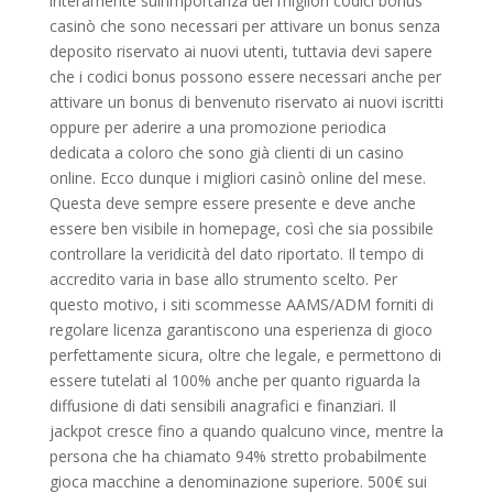
interamente sull’importanza dei migliori codici bonus
casinò che sono necessari per attivare un bonus senza
deposito riservato ai nuovi utenti, tuttavia devi sapere
che i codici bonus possono essere necessari anche per
attivare un bonus di benvenuto riservato ai nuovi iscritti
oppure per aderire a una promozione periodica
dedicata a coloro che sono già clienti di un casino
online. Ecco dunque i migliori casinò online del mese.
Questa deve sempre essere presente e deve anche
essere ben visibile in homepage, così che sia possibile
controllare la veridicità del dato riportato. Il tempo di
accredito varia in base allo strumento scelto. Per
questo motivo, i siti scommesse AAMS/ADM forniti di
regolare licenza garantiscono una esperienza di gioco
perfettamente sicura, oltre che legale, e permettono di
essere tutelati al 100% anche per quanto riguarda la
diffusione di dati sensibili anagrafici e finanziari. Il
jackpot cresce fino a quando qualcuno vince, mentre la
persona che ha chiamato 94% stretto probabilmente
gioca macchine a denominazione superiore. 500€ sui