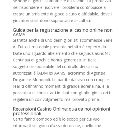
sezione di giochi istantanei e da tavolo. La prontezza
nel rispondere e risolvere i problemi contribuisce a
creare un ambiente di gioco sicuro e affidabile, dove i
giocatori si sentono supportati e ascoltati.
Guida per la registrazione ai casino online non
AAMS
Si tratta anche di uno deimigliori siti scommesse Serie
A. Tutto il materiale presente nel sito è coperto da.
Date uno sguardo all’elemento che segue. CasinoNic –
Centinaia di giochi e bonus generoso. In Italia il
soggetto responsabile del controllo dei casinò
autorizzati è l’ADM ex AAMS, acronimo di Agenzia
Dogane e Monopoli. Le partite dal vivo con croupier
reali ti offriranno momenti di grande adrenalina, e la
possibilità di consultarti in chat con gli altri giocatori ti
regalerà un coinvolgimento mai provato prima.
Recensioni Casino Online: qua da noi opinioni
professionali
Certo fanno comodo ed è lo scopo per cui vuoi
informarti sul gioco d’azzardo online, quello che