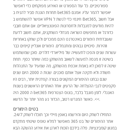
ספורטיביים. כל עוד הספורט או האירוע מפוקחים כדי לאפשר
תחרות הוגנת סביר להניח ב bet365 יאפשר להמר עליו. אמנם
אפשר להשתמש ב VPN חינמי כדי לגשת ל Bet365, אבל חשוב
להיות מודעים למגבלות ולחסרונות הפוטנציאליים. אם אתם חובבי
כדורגל או מחפשים השראה מגדולי השחקנים, אתם. חשוב לדעת
שעובדתית הימורים באינטרנט הינם ממכרים ולכן שחקו באחריות
וזהירות. סיכויים גבוהים ומתגמלים. הימורים אונליין קיימים כבר
עשרות שנים והפכו לתעשייה של מיליארדי דולרים. סוכן שמשתמש
בשיטה זו מנסה למעשה לשאוב מהשחקן כמה שיותר כסף. תחת
שיטה זו לסוכן לא באמת אכפת מהשחקן, מה שמעיד על התנהלות
חשודה ולא תקינה אצל אותם סוכנים. שנות ה 2000 היום שנים
שגם נבחנו ההימורים המקוונים בצורה קפדנית יותר, רבים היו
סקפטים לגבי ההצלחה של הרעיון. אחד האתרים הראשונים בשנות
ה 2000 היה bet365 האנגלי. לזמן מוגבל בלבד, בונוס הצטרפות
>>. כאשר המגרש רטוב, הכדור נע מהר יותר על הדשא.
בטים הימורים
התחילו לשחק היום והירשמו באופן מיידי וכך תוכלו לשחק 24/7.
אתר ההימורים של בט 365 מאפשר למלא טופס שיטתי מתקדם
במגוון קומבינציות. פלה בידכם הזכות לארגן את אירוע ההשקה הבא