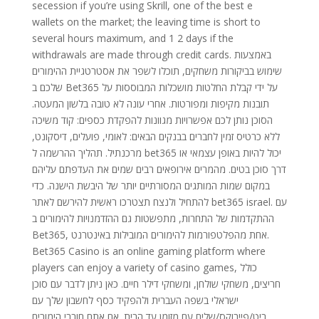
secession if you’re using Skrill, one of the best e
wallets on the market; the leaving time is short to
several hours maximum, and 1 2 days if the
withdrawals are made through credit cards. באמצעות
שימוש בביקורות משחקים, תוכלו לשפר את אסטרטגיית ההימורים
שלכם ב Bet365 על ידי קבלת החלטות מושכלות המבוססות על
תובנות מקיפות ומפורטות. אחרי עונה לא טובה בלשון המעטה.
הסוכן נותן לכם אפשרויות מגוונות להפקדת כספים: קוד משיכה
ללא כרטיס זמין לחברים בבנקים הבאים: לאומי, פועלים, דיסקונט,
מרכנתיל. תהליך ההרשמה ל bet365 יכול להיות באופן עצמאי או
דרך סוכן בטים. מהמרים אירופאים רבים שמים את העדפתם עליהם
במקום שמות המותגים המסורתיים יותר של היבשת הישנה. כדי
להתחיל ולנצח תצטרכו ראשית להירשם לאתר bet365 israel. עם
ההתקדמות של התחרות, מתפשטות גם ההזדמנויות להימורים ב
Bet365, אחת מהפלטפורמות להימורים המובילות באינטרנט.
Bet365 Casino is an online gaming platform where
players can enjoy a variety of casino games, כולל
חריצים, משחקי שולחן, ומשחקי דילר חיים. כאן ניתן לדבר עם סוכן
ישראלי בשפה העברית ולהפקיד כסף לחשבון שלך עם
ביט/פייבוקס/שליח עם מזומן עד הבית. אם אתם חובבי הימורים