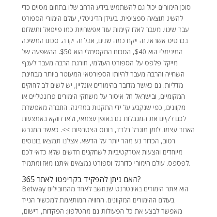
סוכן הימורים יכול גם להשתמש בידע הרחב שלו בתחום מסוים כדי
להשיג תוצאה ספציפית. בעידן הדיגיטלי, עולם הימורי הספורט
עבר שינוי. מעבר לאלו קיימות עוד אפשרויות כמו פייפאל ותשלום
בכרטיס אשראי. זה ייקח כמה שנים, אבל זה יקרה. סכום המשיכה
המינימלי הוא $40, הסכום המקסימלי הוא $50. ההשפעה של
מייקל פלפס על הספורט העולמי, חורגת הרבה מעבר לענף
השחייה והרבה מעבר להיותו הספורטאי המעוטר ביותר מבחינת
מדליות. גם כאשר מדובר בהימורים אונליין, יש לשים לב לחוקים
המקומיים, ובישראל חל איסור על משחקי הימורים פרונטליים או
מקוונים, כפי שנקבע על ידי התקנות במדינה. החברה מאפשרת
לכם לקיים את המגבלות גם באופן עצמאי, ולאו דווקא באמצעות
האתר עצמו. לזמן מוגבל בלבד, בונוס הצטרפות >>. כאשר המגרש
רטוב, הכדור נע מהר יותר על הדשא. אצלנו תמצאו בונוסים
מיוחדים והצעות אטרקטיביות לשחקנים חדשים שלא כדאי לכם
לפספס. עולם הימורי כדורגל וספורט נמצאים איתנו מאז ומתמיד.
האם ניתן להפקיד בקריפטו לאתר 365?
Betway הוא אתר הימורים באינטרנט שנחשב לאחד מהמובילים
בעולם ההימורים המקוונים. החוויה המותאמת למכשיר הנייד
מאפשר לבצע את כל הפעולות גם מהטלפון: הפקדות, רישום,