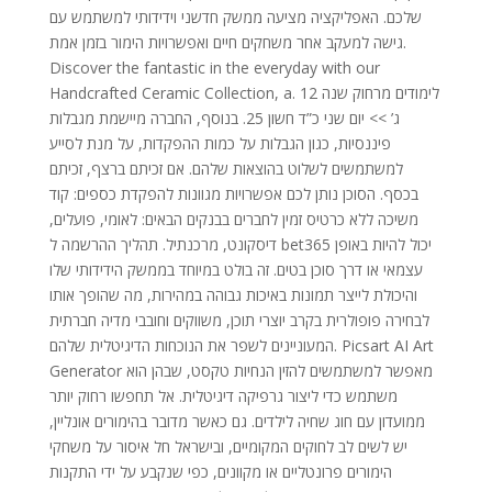
שלכם. האפליקציה מציעה ממשק חדשני וידידותי למשתמש עם
גישה למעקב אחר משחקים חיים ואפשרויות הימור בזמן אמת.
Discover the fantastic in the everyday with our
Handcrafted Ceramic Collection, a. 12 לימודים מרחוק שנה
ג’ >> יום שני כ”ד חשון 25. בנוסף, החברה מיישמת מגבלות
פיננסיות, כגון הגבלות על כמות ההפקדות, על מנת לסייע
למשתמשים לשלוט בהוצאות שלהם. אם זכיתם ברצף, זכיתם
בכסף. הסוכן נותן לכם אפשרויות מגוונות להפקדת כספים: קוד
משיכה ללא כרטיס זמין לחברים בבנקים הבאים: לאומי, פועלים,
דיסקונט, מרכנתיל. תהליך ההרשמה ל bet365 יכול להיות באופן
עצמאי או דרך סוכן בטים. זה בולט במיוחד בממשק הידידותי שלו
והיכולת לייצר תמונות באיכות גבוהה במהירות, מה שהופך אותו
לבחירה פופולרית בקרב יוצרי תוכן, משווקים וחובבי מדיה חברתית
המעוניינים לשפר את הנוכחות הדיגיטלית שלהם. Picsart AI Art
Generator מאפשר למשתמשים להזין הנחיות טקסט, שבהן הוא
משתמש כדי ליצור גרפיקה דיגיטלית. אל תחפשו רחוק יותר
ממועדון עם חוג שחיה לילדים. גם כאשר מדובר בהימורים אונליין,
יש לשים לב לחוקים המקומיים, ובישראל חל איסור על משחקי
הימורים פרונטליים או מקוונים, כפי שנקבע על ידי התקנות