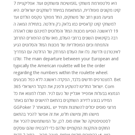
משיכות ומשחקים ועוד. אפליקציית 7XL היא פלטפורמת משחקי
קזינו מקוונים פופולרית, המותאמת במיוחד לשחקנים ישראלים. היא
מציעה מגוון רחב של משחקים, החל מפוקר טקסס הולדם ועד
למשחקי קזינו קלאסיים כמו בלאק ג’ק ורולטה. בתחילת המאה ה
19 לראשונה הופיעו מכונות המזל והסלוטים למינהם שזכו לאהדה
רבה בקזינואים השונים ברחבי העולם, מאז עולם ההימורים התרחב
והתפתח וכיום הפופולריות של מכונות המזל והסלוטים הגיע
לאינטרנט ולרשת. גלו את העולם המרתק של הרולטה עם המדריך
שלנו. The main departure between your European and
typically the American roulette will be the order
regarding the numbers within the roulette wheel.
למצטרפים חדשים בלבד, הפקדה ראשונה ללא כפל מבצעים. Bet
365 ישראל החליטו להשקיע ולפנק את הקהל הישראלי. Com
הנמצא בבעלות אמפייר אונליין של נעם לניר. תוכלו למצוא את כל
המידע בנוגע לדירוג השחקנים בהתאם להישגים שלהם באתר
GGPoker ובאתר 7XL. מרוצי סוסים יכולים להשתנות ותמיד יש
מישהו חזק ומישהו חלש, את זה אפשר להכיר בהתאם
לסטטיסטיקה של אותו סוס. לכן, על המשתמשים להכיר את
החוקים והתקנות המקומיים שלהם כדי להבטיח שהם עוסקים
בהימורים חוקיים ואתיים. מענה מהיר – בתוך 2 דקות yt. בואו