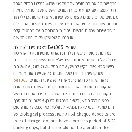
צורך שתזכור את ההימורים שלך מלפני שבוע, למזלנו הגדול האתר
נותן אופציה של שמירת כל ההימורים הישנים שלנו. מחוללים אלה
מנתחים מערכי נתונים עצומים של יצירות אמנות קיימות כדי ללמוד
סגנונות שונים וניואנסים אמנותיים. על ידי עיבוד מידע זה, הם יכולים
ליצור יצירות אמנות חדשות וייחודיות המבוססות על פרמטרי קלט
או הנחיות שסופקו על ידי המשתמשים.
מצטרפים לקהילת Bet365 ישראל
במדינות מסוימות עשויות להיות תקנות מחמירות יותר או איסור
מוחלט על הימורים מקוונים, בעוד שלאחרות עשויות להיות דרישות
רישוי ספציפיות. בקיץ למשל, עולם הסקאוטינג חוגג, עם עשרות
משחקי אימון נידחים שעליהם, תתפלאו, יש מאות מהמרים
. נראה שזהו הכוח המניע מאחורי תעשיית ההימורים
bet365
המקוונים המוכרים כאחד הרווחיים בעולם, כאשר הימורי ספורט
מקוונים מועדפים במיוחד. האתר איפשר משיכה אחת חינם של
כספים בכל חודש, השאר בעמלות כמובן. אפשר גם להצטרף
לניוזלטר. כאן נכנס לתמונה סוכן. RABET777 הינו שותף רשמי
של Biological process העולמית. All cheque deposits are
free of charge too, and have a process period of 5 28
banking days, but this should not be a problem for