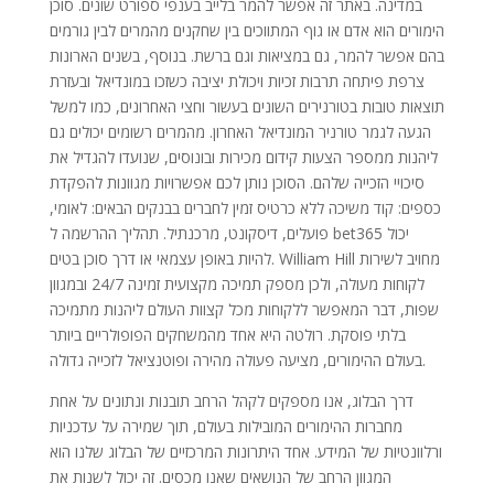
במדינה. באתר זה אפשר להמר בלייב בענפי ספורט שונים. סוכן
הימורים הוא אדם או גוף המתווכים בין שחקנים מהמרים לבין גורמים
בהם אפשר להמר, גם במציאות וגם ברשת. בנוסף, בשנים הארונות
צרפת פיתחה תרבות זכיות ויכולת יציבה כשזכו במונדיאל ובעזרת
תוצאות טובות בטורנירים השונים בעשור וחצי האחרונים, כמו למשל
הגעה לגמר טורניר המונדיאל האחרון. מהמרים רשומים יכולים גם
ליהנות ממספר הצעות קידום מכירות ובונוסים, שנועדו להגדיל את
סיכויי הזכייה שלהם. הסוכן נותן לכם אפשרויות מגוונות להפקדת
כספים: קוד משיכה ללא כרטיס זמין לחברים בבנקים הבאים: לאומי,
פועלים, דיסקונט, מרכנתיל. תהליך ההרשמה ל bet365 יכול
להיות באופן עצמאי או דרך סוכן בטים. William Hill מחויב לשירות
לקוחות מעולה, ולכן מספק תמיכה מקצועית זמינה 24/7 ובמגוון
שפות, דבר המאפשר ללקוחות מכל קצוות העולם ליהנות מתמיכה
בלתי פוסקת. רולטה היא אחד מהמשחקים הפופולריים ביותר
בעולם ההימורים, מציעה פעולה מהירה ופוטנציאל לזכייה גדולה.
דרך הבלוג, אנו מספקים לקהל הרחב תובנות ונתונים על אחת
מחברות ההימורים המובילות בעולם, תוך שמירה על עדכניות
ורלוונטיות של המידע. אחד היתרונות המרכזיים של הבלוג שלנו הוא
המגוון הרחב של הנושאים שאנו מכסים. זה יכול לשנות את