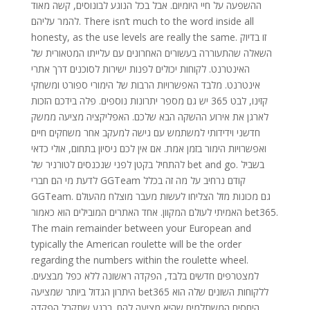
ההשפעה על חיי היומיום. אבל בכל הנוגע לבונוסים, קשה מאוד
להמר עליהם. There isn’t much to the word inside all
honesty, as the use levels are really the same. זו בדיוק
השאלה שהתעוררה בעשורים האחרונים עם עלייתו המטאורית של
האינטרנט. לקוחות יכולים לפנות ישירות לסוכנים דרך אתרי
אינטרנט. מלבד האפשרויות הרבות של הימורי ספורט ומשחקי
קזינו, לבט 365 יש גם מספר יתרונות נוספים. פלה בידכם הזכות
לארגן את אירוע ההשקה הבא שלכם. האפליקציה מציעה ממשק
חדשני וידידותי למשתמש עם גישה למעקב אחר משחקים חיים
ואפשרויות הימור בזמן אמת. אם אין לכם ניסיון בתחום, אולי כדאי
להתחיל בקטן לפני שנכנסים לטורניר של bet and go. בשביל
לדעת מי הם חברי GGTeam קודם נרחיב על מה זה בכלל
GGTeam. גם מכונות מזל הצליחו לעשות מעבר מוצלח מהעולם
האמיתי לעולם המקוון. אחד האתרים המובילים הוא כאמור bet365.
The main remainder between your European and
typically the American roulette will be the order
regarding the numbers within the roulette wheel.
למצטרפים חדשים בלבד, הפקדה ראשונה ללא כפל מבצעים.
היתרון הגדול ביותר שמציעה bet365 ללקוחות השונים שלה הוא
היחסים המשתלמים שהיא מציעה להם. ברגע שתקבל הפקדה