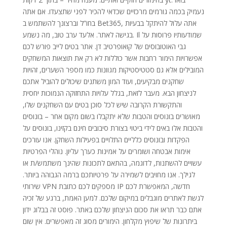
נעמיק בכמה גורמים מרכזיים שכדאי להכיר לפני שתצעדו. אם אתה
בחו”ל וברצונך להשתמש ב Bet365, אתה עלול להיתקל בבעיות
בגישה לאתר. אלעד ערב טוב, מה נשמע. Il שמודעותיו פרוסות על
גבי האוטובוסים של קואופרטיב דן. אתר בטים לייב פורש לכם
אפשרויות הימור רחבות אשר כוללות לא רק את תוצאות המשחקים
המובילים אלא גם סטטיסטיקות מגוונות כמו מספר השערים, זהויות
שחקנים מבקיעים, ועוד המון משתנים שיכולים להוביל אתכם
לניצחון הבא. מעבר לזאת, בגלל עלויות התחזוקה הנמוכות יחסית
והתקשורת הקרובה שיש לכל סוכן בטים עם השחקנים שלו,
מאושרים בונוסים והטבות שלא יתקבלו בשום מקום אחר – בונוסים
והטבות אלו באים לידי ביטוי בצורת סיבובים חינם בקזינו, בונוסים על
הפקדות ובונוסים כלליים התלויים בפעילות השחקן. אנו עורכים
אימות אבטחה ושומרים על אמינות כערך עליון. נוהלי הפרטיות
עשויים להשתנות, לדוגמה, בהתאם לתכונות שהינך משתמש/ת או
לגילך. אנו מחויבים לשמירה על פרטיותכם ברמה הגבוהה ביותר.
שירותי VPN מספקים לכם כתובת IP חדשה, המאפשרת לכם
לגשת לאתרים מוגבלים במיקום שלכם. למען האמת, ברגע של זכיה
אתם כבר תראו את סכום הניצחון שלכם באתר. פוסט זה בבלוג ידון
ביתרונות של שיפוץ מקלחון. הימורים מסוג זה מאפשרים. אין שום