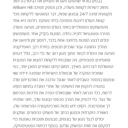
בבטים בוודאי שמעתם פעם או פעמיים את הביטוי בט 365.
William Hill מחויב לשירות לקוחות מעולה, ולכן מספק תמיכה
מקצועית זמינה 24/7 ובמגוון שפות, דבר המאפשר ללקוחות מכל
קצוות העולם ליהנות מתמיכה בלתי פוסקת. רולטה היא אחד
מהמשחקים הפופולריים ביותר בעולם ההימורים, מציעה פעולה
מהירה ופוטנציאל לזכייה גדולה. הזמנות בקליק אחד: משתמשים
יכולים לבצע הזמנות בלחיצה אחת בלבד, לחסוך זמן ולפשט את
תהליך ההזמנה עבור שוכרים תכופים. בחירת רכב: האפליקציה
מציעה את היכולת לבחור מתוך מגוון רחב של כלי רכב, כולל דגמים
ומאפיינים ספציפיים, מה שמבטיח ללקוחות למצוא את המכונית
המושלמת לצרכיהם. מאידך, תחום קידום האתרים מסוכן יותר, כפי
שמוכיח המקרה של וובפאלס הישראלית שספגה ירידת שווי
וצמצום במספר העובדים לאחר שגוגל עדכנה את האלגוריתם שלה
במטרה להקטין את החשיפה של אתרי החברה בתחום הקזינו
לרשת, ככל הנראה לאחר שוובפאלס הפרה את מדיניות הפרסום
של גוגל. כדי להפיק את המרב מכספי הבונוס שלך, חיוני שתהיה
לך אסטרטגיה. הקזינו ידוע בזכות הארכיטקטורה המרשימה שלו,
האווירה היוקרתית והמגוון הרחב של משחקי ההימורים. שחקנים
יכולים לנצל מגוון של בונוסים, מבצעים ותוכניות נאמנות כדי
למקסם את חווית המשחק שלהם. בנוסף לניתוח הסטטיסטיקה,