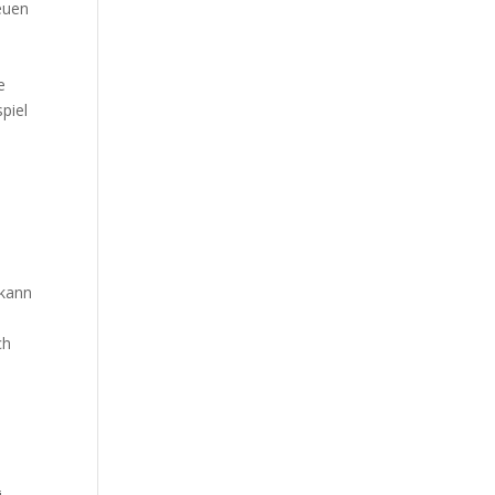
euen
e
piel
 kann
ch