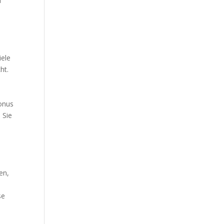
i
iele
ht.
Bonus
 Sie
en,
se