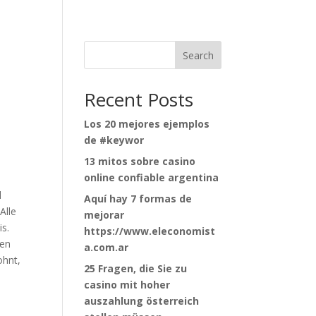
Search
Recent Posts
Los 20 mejores ejemplos
de #keywor
13 mitos sobre casino
online confiable argentina
d
Aquí hay 7 formas de
Alle
mejorar
is.
https://www.eleconomist
hen
a.com.ar
ohnt,
25 Fragen, die Sie zu
casino mit hoher
auszahlung österreich