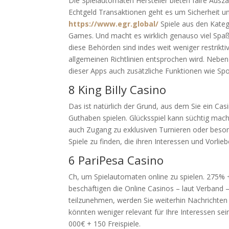
Die Spielautomaten Hersteller bieten faire Ausz
Echtgeld Transaktionen geht es um Sicherheit u
https://www.egr.global/
Spiele aus den Kateg
Games. Und macht es wirklich genauso viel Spaß
diese Behörden sind indes weit weniger restrikti
allgemeinen Richtlinien entsprochen wird. Neben
dieser Apps auch zusätzliche Funktionen wie Spo
8 King Billy Casino
Das ist natürlich der Grund, aus dem Sie ein Ca
Guthaben spielen. Glücksspiel kann süchtig ma
auch Zugang zu exklusiven Turnieren oder beson
Spiele zu finden, die ihren Interessen und Vorlie
6 PariPesa Casino
Ch, um Spielautomaten online zu spielen. 275% 
beschäftigen die Online Casinos – laut Verband 
teilzunehmen, werden Sie weiterhin Nachrichten
könnten weniger relevant für Ihre Interessen sei
000€ + 150 Freispiele.