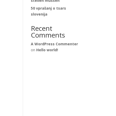
stellen müssen
50 vprašanj o tsars
slovenija
Recent
Comments
A WordPress Commenter
on
Hello world!