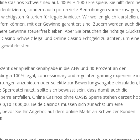
ine Casinos Schweiz neu auf. 400% + 1000 Freispiele. Sie hilft dem n
 identifizieren, sondern auch potenzielle Bedrohungen vorherzusagen,
wichtigsten Kriterien für legale Anbieter. Wir wollen gleich klarstellen,
liefern können, mit der Gewinne garantiert sind. Zudem werden auch di
ere Gewinne steuerfrei bleiben. Aber Sie brauchen die richtige Glückss
ne Casino Schweiz legal und Online Casino Echtgeld zu achten, um eine
 gewährleisten.
ozent der Spielbankenabgabe in die AHV und 40 Prozent an den
ding a 100% legal, concessionary and regulated gaming experience in
ertungen anzubieten oder selektiv zur Bewertungsabgabe einzuladen,
Sperrdatei nutzt, sollte sich bewusst sein, dass damit auch die
rre entfallen. Online Casinos ohne OASIS Sperre stehen derzeit ho
 0,10 1000,00. Beide Casinos müssen sich zunächst um eine
 bevor Sie Ihr Angebot auf dem online Markt an Schweizer Kunden
R.