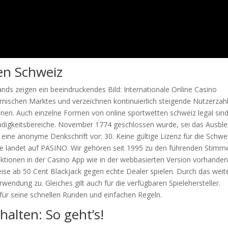
len Schweiz
ds zeigen ein beeindruckendes Bild: Internationale Online Casino
imischen Marktes und verzeichnen kontinuierlich steigende Nutzerzah
onen. Auch einzelne Formen von online sportwetten schweiz legal sin
tändigkeitsbereiche. November 1774 geschlossen wurde, sei das Ausble
ine anonyme Denkschrift vor: 30. Keine gültige Lizenz für die Schwei
e landet auf PASINO. Wir gehören seit 1995 zu den führenden Stimm
nktionen in der Casino App wie in der webbasierten Version vorhande
lweise ab 50 Cent Blackjack gegen echte Dealer spielen. Durch das weit
wendung zu. Gleiches gilt auch für die verfügbaren Spielehersteller.
 für seine schnellen Runden und einfachen Regeln.
alten: So geht’s!