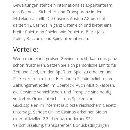
Bewertungen steht ein internationales Expertenteam,
das Fairness, Sicherheit und Transparenz in den
Mittelpunkt stellt. Die Casinos Austria AG betreibt
derzeit 12 Casinos in ganz Österreich und bietet eine
breite Palette an Spielen wie Roulette, Black Jack,
Poker, Baccarat und Spielautomaten an.
Vorteile:
Wenn man einen großen Gewinn macht, kann das ganz
schön frustrieren. Setzen Sie sich persönliche Limits für
Zeit und Geld, um den Spaß am Spiel zu erhalten und
Risiken zu minimieren. Hier finden Sie die beliebtesten
Zahlungsmethoden im Überblick. Auch Multiplikatoren,
die Gewinne vervielfachen, und Freispiele sind häufig
vertreten. Grundsätzlich ist das Spielen von
Glücksspielen im Internet laut österreichischem Gesetz
untersagt. Seriöse Online Casinos erkennen Sie an
einer offiziellen GGL Lizenz, moderner SSL
Verschlüsselung, transparenten Bonusbedingungen