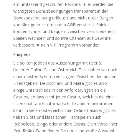
am umfassend geschulten Personal. Hier werden die
wichtigsten Bonusbedingungen transparent in der
Bonusbeschreibung erläutert und nicht unter Bergen
von Kleingedrucktem in den AGB versteckt. Spieler
können schnell und bequem zwischen verschiedenen
Spielen wechseln und so ihre Chancen auf Gewinne
verbessern. ❌ Kein VIP Programm vorhanden.
Shqipëria
Sie sollten jedoch das Auszahlungslimit über 5.
Unseren Online Casino Österreich Test haben wir nach
einem festen Schema vollzogen. Zwischen den beiden
Lizenzgebern Deutschland und Malta gibt es also
einige Unterschiede in den Anforderungen an die
Casinos, sodass nicht jedes Casino, welches die eine
Lizenz hat, auch automatisch die andere bekommen
kann. In vielen österreichischen Online Casinos gibt es
neben Slots und klassischen Tischspielen auch
Rubbellose, Bingo oder andere Extras. Dein Vorteil hier:
Kein Risiko. Dann finden Sie dort eine große Auswahl