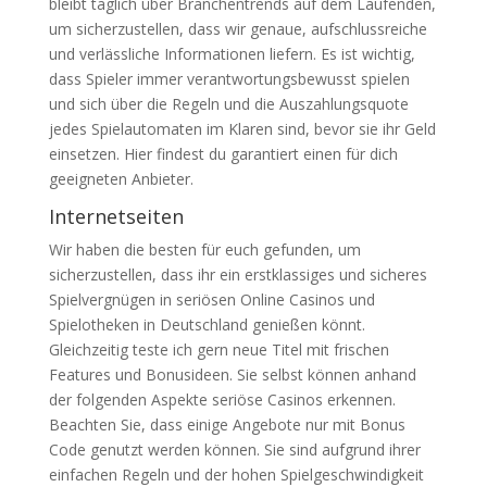
bleibt täglich über Branchentrends auf dem Laufenden,
um sicherzustellen, dass wir genaue, aufschlussreiche
und verlässliche Informationen liefern. Es ist wichtig,
dass Spieler immer verantwortungsbewusst spielen
und sich über die Regeln und die Auszahlungsquote
jedes Spielautomaten im Klaren sind, bevor sie ihr Geld
einsetzen. Hier findest du garantiert einen für dich
geeigneten Anbieter.
Internetseiten
Wir haben die besten für euch gefunden, um
sicherzustellen, dass ihr ein erstklassiges und sicheres
Spielvergnügen in seriösen Online Casinos und
Spielotheken in Deutschland genießen könnt.
Gleichzeitig teste ich gern neue Titel mit frischen
Features und Bonusideen. Sie selbst können anhand
der folgenden Aspekte seriöse Casinos erkennen.
Beachten Sie, dass einige Angebote nur mit Bonus
Code genutzt werden können. Sie sind aufgrund ihrer
einfachen Regeln und der hohen Spielgeschwindigkeit