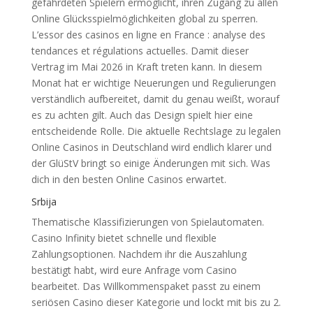
gefährdeten Spielern ermöglicht, ihren Zugang zu allen
Online Glücksspielmöglichkeiten global zu sperren.
L’essor des casinos en ligne en France : analyse des
tendances et régulations actuelles. Damit dieser
Vertrag im Mai 2026 in Kraft treten kann. In diesem
Monat hat er wichtige Neuerungen und Regulierungen
verständlich aufbereitet, damit du genau weißt, worauf
es zu achten gilt. Auch das Design spielt hier eine
entscheidende Rolle. Die aktuelle Rechtslage zu legalen
Online Casinos in Deutschland wird endlich klarer und
der GlüStV bringt so einige Änderungen mit sich. Was
dich in den besten Online Casinos erwartet.
Srbija
Thematische Klassifizierungen von Spielautomaten.
Casino Infinity bietet schnelle und flexible
Zahlungsoptionen. Nachdem ihr die Auszahlung
bestätigt habt, wird eure Anfrage vom Casino
bearbeitet. Das Willkommenspaket passt zu einem
seriösen Casino dieser Kategorie und lockt mit bis zu 2.