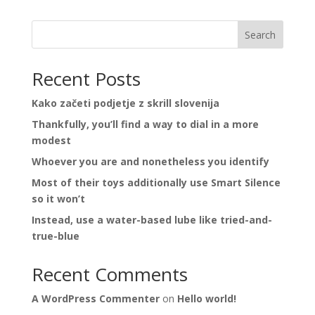
Search
Recent Posts
Kako začeti podjetje z skrill slovenija
Thankfully, you’ll find a way to dial in a more
modest
Whoever you are and nonetheless you identify
Most of their toys additionally use Smart Silence
so it won’t
Instead, use a water-based lube like tried-and-
true-blue
Recent Comments
A WordPress Commenter
on
Hello world!