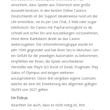
versichern, dass Spieler aus Österreich eine große
Auswahl besitzen. In den besten Online Casinos
Deutschlands ist der Support idealerweise rund um die
Uhr erreichbar, sei es per Live Chat, E Mail oder sogar
telefonisch. Ein Casino mit PayPal ermöglicht es dir,
schnell und sicher Ein und Auszahlungen vorzunehmen,
ohne deine Bankdaten direkt an das Casino
weiterzugeben. Die Unternehmensgruppe wurde im
Jahr 1999 gegründet und hat ihren Sitz in München. Um
ein Gefühl für die jeweiligen Automaten zu bekommen,
empfehlen wir Ihnen, die Spiele verschiedener
Hersteller wie Play’n GO Book of Dead, Pragmatic Play
Gates of Olympus und einigen weiteren
auszuprobieren. Diese drei vergeben eigene Lizenzen,
welche als eine Art Erweiterung des allgemein gültigen
GlüStV von 2021 gelten.
Im Fokus
Beachten Sie auch, dass es nicht nötig ist, Ihre