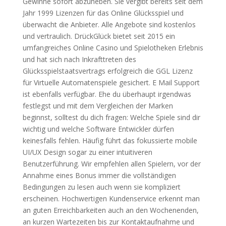
Gewinne sofort abzuheben. Sie vergibt bereits seit dem
Jahr 1999 Lizenzen für das Online Glücksspiel und
überwacht die Anbieter. Alle Angebote sind kostenlos
und vertraulich. DrückGlück bietet seit 2015 ein
umfangreiches Online Casino und Spielotheken Erlebnis
und hat sich nach Inkrafttreten des
Glücksspielstaatsvertrags erfolgreich die GGL Lizenz
für Virtuelle Automatenspiele gesichert. E Mail Support
ist ebenfalls verfügbar. Ehe du überhaupt irgendwas
festlegst und mit dem Vergleichen der Marken
beginnst, solltest du dich fragen: Welche Spiele sind dir
wichtig und welche Software Entwickler dürfen
keinesfalls fehlen. Häufig führt das fokussierte mobile
UI/UX Design sogar zu einer intuitiveren
Benutzerführung. Wir empfehlen allen Spielern, vor der
Annahme eines Bonus immer die vollständigen
Bedingungen zu lesen auch wenn sie kompliziert
erscheinen. Hochwertigen Kundenservice erkennt man
an guten Erreichbarkeiten auch an den Wochenenden,
an kurzen Wartezeiten bis zur Kontaktaufnahme und