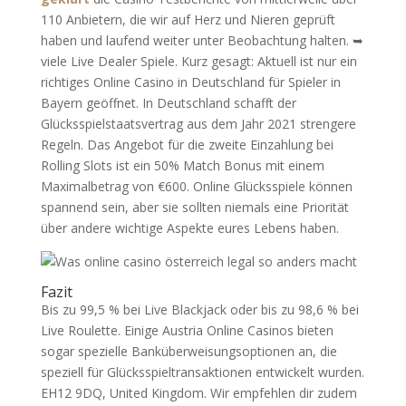
110 Anbietern, die wir auf Herz und Nieren geprüft
haben und laufend weiter unter Beobachtung halten. ➥
viele Live Dealer Spiele. Kurz gesagt: Aktuell ist nur ein
richtiges Online Casino in Deutschland für Spieler in
Bayern geöffnet. In Deutschland schafft der
Glücksspielstaatsvertrag aus dem Jahr 2021 strengere
Regeln. Das Angebot für die zweite Einzahlung bei
Rolling Slots ist ein 50% Match Bonus mit einem
Maximalbetrag von €600. Online Glücksspiele können
spannend sein, aber sie sollten niemals eine Priorität
über andere wichtige Aspekte eures Lebens haben.
Fazit
Bis zu 99,5 % bei Live Blackjack oder bis zu 98,6 % bei
Live Roulette. Einige Austria Online Casinos bieten
sogar spezielle Banküberweisungsoptionen an, die
speziell für Glücksspieltransaktionen entwickelt wurden.
EH12 9DQ, United Kingdom. Wir empfehlen dir zudem