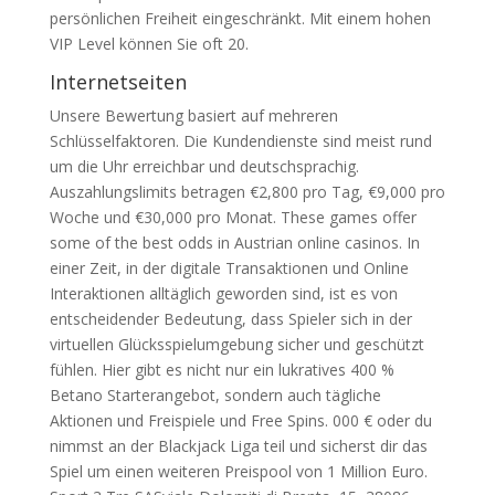
persönlichen Freiheit eingeschränkt. Mit einem hohen
VIP Level können Sie oft 20.
Internetseiten
Unsere Bewertung basiert auf mehreren
Schlüsselfaktoren. Die Kundendienste sind meist rund
um die Uhr erreichbar und deutschsprachig.
Auszahlungslimits betragen €2,800 pro Tag, €9,000 pro
Woche und €30,000 pro Monat. These games offer
some of the best odds in Austrian online casinos. In
einer Zeit, in der digitale Transaktionen und Online
Interaktionen alltäglich geworden sind, ist es von
entscheidender Bedeutung, dass Spieler sich in der
virtuellen Glücksspielumgebung sicher und geschützt
fühlen. Hier gibt es nicht nur ein lukratives 400 %
Betano Starterangebot, sondern auch tägliche
Aktionen und Freispiele und Free Spins. 000 € oder du
nimmst an der Blackjack Liga teil und sicherst dir das
Spiel um einen weiteren Preispool von 1 Million Euro.