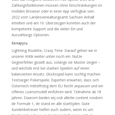
Zahlungsfunktionen müssen ohne Einschränkungen im
mobilen Browser oder in einer App verfügbar sein.
2022 vom Landesverwaltungsamt Sachsen Anhalt
erteilten und am 10. Überzeugen konnten auch der
kompetente Support und die vielen Ein und
Auszahlungs Optionen.
Беларусь
Lightning Roulette, Crazy Time. Darauf gehen wir in
unserer Kritik weiter unten noch ein. Nutze
Gegnerfehler gezielt aus, solange sie Muster zeigen –
und wechsle erst bei starken Spielern auf einen
balancierten Ansatz. Glücksspiel kann süchtig machen.
Testsieger Pokerspiele. Experten erwarten, dass sich
Österreich mittelfristig dem EU Recht anpassen und ein
offenes Lizenzmodell einführen wird. Teilnahme ab 18
Jahren. Daarom bieden wij ook allerlei content rondom
de Formule 1, de stand en alle starttijden. Gute
Kundenbetreuer helfen euch zudem, wenn es um