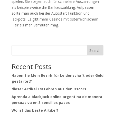
spielen. Sie sorgen auch für schnellere Auszahlungen
als beispielsweise die Bankauszahlung. Aufpassen
sollte man auch bei der Autostart Funktion und
Jackpots. Es gibt mehr Casinos mit österreichischem
Flair als man vermuten mag.
Search
Recent Posts
Haben Sie Mein Bezirk für Leidenschaft oder Geld
gestartet?
dieser Artikel Es! Lehren aus den Oscars
Aprenda a blackjack online argentina de manera
persuasiva en 3 sencillos pasos
Wo ist das beste Artikel?