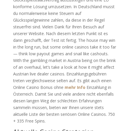
konforme Lösung umzusetzen. In Deutschland musst
du normalerweise keine Steuern auf
Glücksspielgewinne zahlen, da diese in der Regel
steuerfrei sind. Vielen Dank für Ihren Besuch auf
unserer Website. Nach diesem letzten Punkt ist es
dann geschafft, der Test ist fertig. The house may win
in the long run, but some online casinos take it too far
— think low payout games and snail like cashouts.
With the gambling market in Austria being on the brink
of an overhaul, let’s take a look at how it might affect
Austrian live dealer casinos. Einzahlungsgebühren
treten vergleichsweise selten auf. Es gibt auch einen
Online Casino Bonus ohne
mehr Info
Einzahlung in
Österreich. Damit Sie und viele andere nicht ebenfalls
diesen langen Weg der schlechten Erfahrungen
sammeln müssen, bieten wir Ihnen unsere stets
aktuelle Liste der besten seriösen Online Casinos. 750
+ 335 Free Spins.