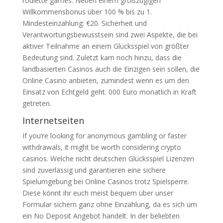
roulette games. Neben einem großzügigen
Willkommensbonus über 100 % bis zu 1.
Mindesteinzahlung: €20. Sicherheit und
Verantwortungsbewusstsein sind zwei Aspekte, die bei
aktiver Teilnahme an einem Glücksspiel von größter
Bedeutung sind. Zuletzt kam noch hinzu, dass die
landbasierten Casinos auch die Einzigen sein sollen, die
Online Casino anbieten, zumindest wenn es um den
Einsatz von Echtgeld geht. 000 Euro monatlich in Kraft
getreten.
Internetseiten
If you’re looking for anonymous gambling or faster
withdrawals, it might be worth considering crypto
casinos. Welche nicht deutschen Glücksspiel Lizenzen
sind zuverlässig und garantieren eine sichere
Spielumgebung bei Online Casinos trotz Spielsperre.
Diese könnt ihr euch meist bequem über unser
Formular sichern ganz ohne Einzahlung, da es sich um
ein No Deposit Angebot handelt. In der beliebten