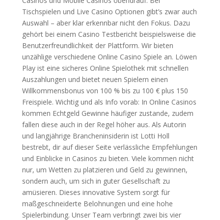
Casinos und Mobile Casinos obendrauf. Bei
Tischspielen und Live Casino Optionen gibt’s zwar auch
Auswahl – aber klar erkennbar nicht den Fokus. Dazu
gehört bei einem Casino Testbericht beispielsweise die
Benutzerfreundlichkeit der Plattform. Wir bieten
unzählige verschiedene Online Casino Spiele an. Löwen
Play ist eine sicheres Online Spielothek mit schnellen
Auszahlungen und bietet neuen Spielern einen
Willkommensbonus von 100 % bis zu 100 € plus 150
Freispiele. Wichtig und als Info vorab: In Online Casinos
kommen Echtgeld Gewinne häufiger zustande, zudem
fallen diese auch in der Regel höher aus. Als Autorin
und langjährige Brancheninsiderin ist Lotti Holl
bestrebt, dir auf dieser Seite verlässliche Empfehlungen
und Einblicke in Casinos zu bieten. Viele kommen nicht
nur, um Wetten zu platzieren und Geld zu gewinnen,
sondern auch, um sich in guter Gesellschaft zu
amüsieren. Dieses innovative System sorgt für
maßgeschneiderte Belohnungen und eine hohe
Spielerbindung. Unser Team verbringt zwei bis vier