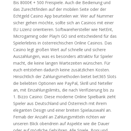
Bis 8000€ + 500 Freispiele. Auch die Bedienung und
das Zurechtfinden auf der mobilen Seite oder der
Echtgeld Casino App beurteilen wir. Wer auf Nummer
sicher gehen möchte, sollte sich an Casinos mit einer
EU Lizenz orientieren. Softwarehersteller wie NetEnt,
Microgaming oder Play’n GO sind entscheidend für das
Spielerlebnis in österreichischen Online Casinos. Das
Casino legt großen Wert auf schnelle und sichere
Auszahlungen, was es besonders attraktiv für Spieler
macht, die keine langen Wartezeiten wünschen. Für
euch entstehen dadurch keine zusätzlichen Kosten.
Hinsichtlich der Zahlungsmethoden bietet bet365 Slots
die beliebten Optionen wie PayPal, Skrill und Neteller
an, mit Einzahlungslimits, die nach Verifizierung bis zu
1. Bizzo Casino: Diese moderne Online Spielbank zieht
Spieler aus Deutschland und Österreich mit ihrem
eleganten Design und einer breiten Spielauswahl an.
Fernab der Anzahl an Zahlungsmitteln richten wir
unseren Blick obendrein auf Aspekte wie die Dauer
oder auf mögliche Gebühren. Alle Spiele, Boni und