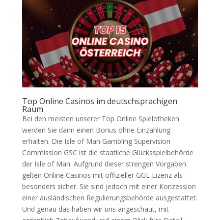
Top Online Casinos im deutschsprachigen
Raum
Bei den meisten unserer Top Online Spielotheken
werden Sie dann einen Bonus ohne Einzahlung
erhalten. Die Isle of Man Gambling Supervision
Commission GSC ist die staatliche Glücksspielbehörde
der Isle of Man. Aufgrund dieser strengen Vorgaben
gelten Online Casinos mit offizieller GGL Lizenz als
besonders sicher. Sie sind jedoch mit einer Konzession
einer ausländischen Regulierungsbehörde ausgestattet.
Und genau das haben wir uns angeschaut, mit