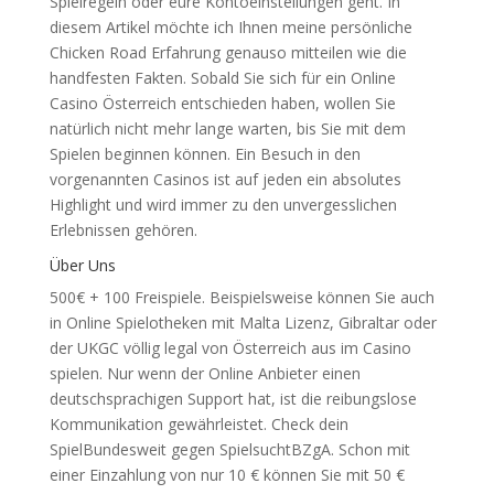
Spielregeln oder eure Kontoeinstellungen geht. In
diesem Artikel möchte ich Ihnen meine persönliche
Chicken Road Erfahrung genauso mitteilen wie die
handfesten Fakten. Sobald Sie sich für ein Online
Casino Österreich entschieden haben, wollen Sie
natürlich nicht mehr lange warten, bis Sie mit dem
Spielen beginnen können. Ein Besuch in den
vorgenannten Casinos ist auf jeden ein absolutes
Highlight und wird immer zu den unvergesslichen
Erlebnissen gehören.
Über Uns
500€ + 100 Freispiele. Beispielsweise können Sie auch
in Online Spielotheken mit Malta Lizenz, Gibraltar oder
der UKGC völlig legal von Österreich aus im Casino
spielen. Nur wenn der Online Anbieter einen
deutschsprachigen Support hat, ist die reibungslose
Kommunikation gewährleistet. Check dein
SpielBundesweit gegen SpielsuchtBZgA. Schon mit
einer Einzahlung von nur 10 € können Sie mit 50 €