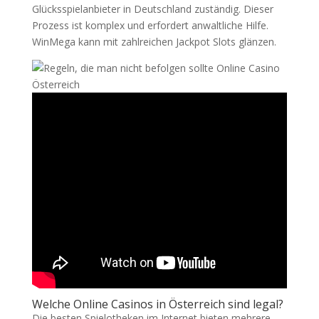
Glücksspielanbieter in Deutschland zuständig. Dieser
Prozess ist komplex und erfordert anwaltliche Hilfe.
WinMega kann mit zahlreichen Jackpot Slots glänzen.
Welche Online Casinos in Österreich sind legal?
Die besten Spielotheken im Internet bieten mehrere