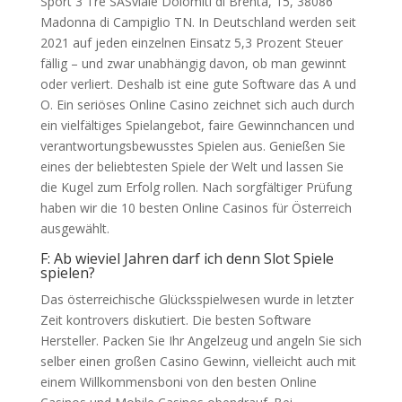
Sport 3 Tre SASviale Dolomiti di Brenta, 15, 38086
Madonna di Campiglio TN. In Deutschland werden seit
2021 auf jeden einzelnen Einsatz 5,3 Prozent Steuer
fällig – und zwar unabhängig davon, ob man gewinnt
oder verliert. Deshalb ist eine gute Software das A und
O. Ein seriöses Online Casino zeichnet sich auch durch
ein vielfältiges Spielangebot, faire Gewinnchancen und
verantwortungsbewusstes Spielen aus. Genießen Sie
eines der beliebtesten Spiele der Welt und lassen Sie
die Kugel zum Erfolg rollen. Nach sorgfältiger Prüfung
haben wir die 10 besten Online Casinos für Österreich
ausgewählt.
F: Ab wieviel Jahren darf ich denn Slot Spiele
spielen?
Das österreichische Glücksspielwesen wurde in letzter
Zeit kontrovers diskutiert. Die besten Software
Hersteller. Packen Sie Ihr Angelzeug und angeln Sie sich
selber einen großen Casino Gewinn, vielleicht auch mit
einem Willkommensboni von den besten Online