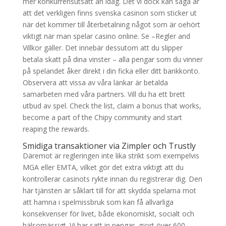
mer konkurrensutsatt än idag. Det vi dock kan säga är
att det verkligen finns svenska casinon som sticker ut
när det kommer till återbetalning något som är oehört
viktigt när man spelar casino online. Se –Regler and
Villkor gäller. Det innebär dessutom att du slipper
betala skatt på dina vinster – alla pengar som du vinner
på spelandet åker direkt i din ficka eller ditt bankkonto.
Observera att vissa av våra länkar är betalda
samarbeten med våra partners. Vill du ha ett brett
utbud av spel. Check the list, claim a bonus that works,
become a part of the Chipy community and start
reaping the rewards.
Smidiga transaktioner via Zimpler och Trustly
Däremot är regleringen inte lika strikt som exempelvis
MGA eller EMTA, vilket gör det extra viktigt att du
kontrollerar casinots rykte innan du registrerar dig. Den
här tjänsten är såklart till för att skydda spelarna mot
att hamna i spelmissbruk som kan få allvarliga
konsekvenser för livet, både ekonomiskt, socialt och
hälsomässigt. Vi har satt in pengar, gjort över 600