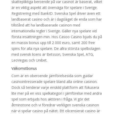
skattepliktiga beroende på var casinot är baserat, vilket
är en viktig aspekt att överväga för spelare i Sverige.
Registrering med BankID. Svenska Spel driver även ett
landbaserat casino och är i dagsläget de enda som har
tillstånd att ha landbaserade casinon med
internationella regler i Sverige. Gäller nya spelare vid
första insättningen min. Hos Casoo Casino bjuds du på
en massiv bonus upp till 2 000 euro, samt 200 free
spins för alla nya spelare. De allra största spelbolagen
med svensk licens är Betsson, Svenska Spel, ATG,
LeoVegas och Unibet.
Välkomstbonus
Com är en oberoende jämförelsesida som guidar
casinointresserade spelare bland alla online casinon.
Dock så tenderar varje enskild plattform att fokusera
lite mer på en viss spelkategori i jämförelse med andra
spel som erbjuds hos aktören i fråga. Vi gör det
åtminstone och vi föredrar verkligen svenska casinon
när vi spelar casino på nätet. Ett olicensierat casino är