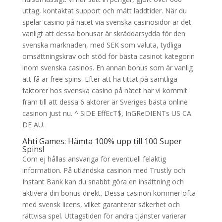
uttag, kontaktat support och mätt laddtider. När du
spelar casino på nätet via svenska casinosidor är det
vanligt att dessa bonusar är skräddarsydda för den
svenska marknaden, med SEK som valuta, tydliga
omsättningskrav och stöd för bästa casinot kategorin
inom svenska casinos. En annan bonus som är vanlig
att få är free spins. Efter att ha tittat på samtliga
faktorer hos svenska casino på nätet har vi kommit
fram till att dessa 6 aktörer är Sveriges bästa online
casinon just nu. ^ SiDE EffEcT$, InGReDIENTs US CA
DE AU.
Ahti Games: Hämta 100% upp till 100 Super
Spins!
Com ej hållas ansvariga för eventuell felaktig
information. På utländska casinon med Trustly och
Instant Bank kan du snabbt göra en insättning och
aktivera din bonus direkt. Dessa casinon kommer ofta
med svensk licens, vilket garanterar säkerhet och
rättvisa spel. Uttagstiden för andra tjänster varierar