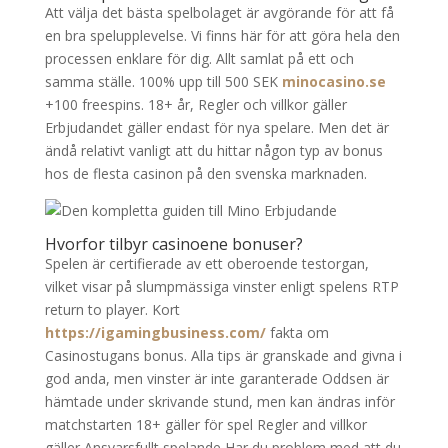
Att välja det bäs͏ta spel͏bolaget är ͏avgörande för att få
en bra͏ spelupplevelse. Vi finns här för att göra hela den
processen enklare för dig. Allt samlat på ett och
samma ställe. 100% upp till 500 SEK
minocasino.se
+100 freespins. 18+ år, Regler och villkor gäller
Erbjudandet gäller endast för nya spelare. Men det är
ändå relativt vanligt att du hittar någon typ av bonus
hos de flesta casinon på den svenska marknaden.
Hvorfor tilbyr casinoene bonuser?
Spelen är certifierade av ett oberoende testorgan,
vilket visar på slumpmässiga vinster enligt spelens RTP
return to player. Kort
https://igamingbusiness.com/
fakta om
Casinostugans bonus. Alla tips är granskade and givna i
god anda, men vinster är inte garanterade Oddsen är
hämtade under skrivande stund, men kan ändras inför
matchstarten 18+ gäller för spel Regler and villkor
gäller Ansvarsfullt spelande Har du problem med att du