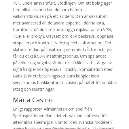
18+, Spela ansvarsfullt, Stödlinjen. Om ett bolag äger
fem olika casinon kan du bara hämta
välkomstbonusen på ett av dem. Den är dessutom
mer avancerad än de andra apparna i denna lista,
framförallt då du inte kan kringgå mjukvaran via VPN,
TOR eller proxyn. Oavsett om RTP beskrevs, öppnade
vi spelen och kontrollerade i spelets information. Det
slutar inte där, på insättning nummer två, tre och fyra
får du också 50% insättningsbonus. Om spelandet
påverkar dig negativt är det också klokt att stänga av
dig från spel hos Spelpaus. Trustly i kombination med
BankID är ett betalningssätt som kopplar ihop
svenskarnas bankkonton till casino på nätet för snabba
uttag och insättningar.
Maria Casino
Enligt rapporten Allmänheten om spel från
Spelinspektionen finns det ett växande intresse för
alternativa spelmiljöer utanför den svenska modellen.
Andra betalsätt som förekommer är VISA, Mastercard,