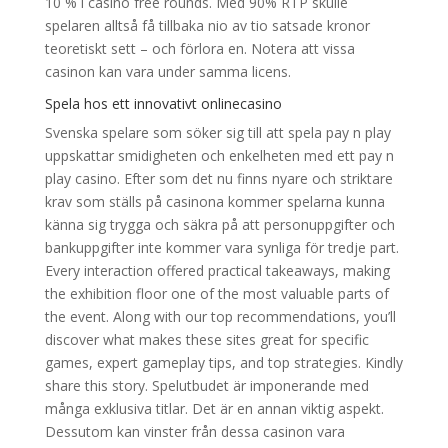
10 % i casino free rounds. Med 90% RTP skulle
spelaren alltså få tillbaka nio av tio satsade kronor
teoretiskt sett – och förlora en. Notera att vissa
casinon kan vara under samma licens.
Spela hos ett innovativt onlinecasino
Svenska spelare som söker sig till att spela pay n play
uppskattar smidigheten och enkelheten med ett pay n
play casino. Efter som det nu finns nyare och striktare
krav som ställs på casinona kommer spelarna kunna
känna sig trygga och säkra på att personuppgifter och
bankuppgifter inte kommer vara synliga för tredje part.
Every interaction offered practical takeaways, making
the exhibition floor one of the most valuable parts of
the event. Along with our top recommendations, you’ll
discover what makes these sites great for specific
games, expert gameplay tips, and top strategies. Kindly
share this story. Spelutbudet är imponerande med
många exklusiva titlar. Det är en annan viktig aspekt.
Dessutom kan vinster från dessa casinon vara