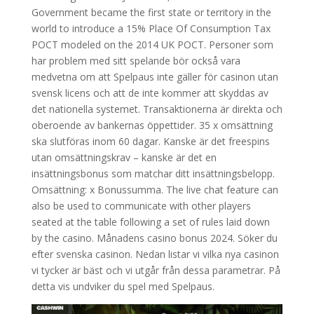
Government became the first state or territory in the
world to introduce a 15% Place Of Consumption Tax
POCT modeled on the 2014 UK POCT. Personer som
har problem med sitt spelande bör också vara
medvetna om att Spelpaus inte gäller för casinon utan
svensk licens och att de inte kommer att skyddas av
det nationella systemet. Transaktionerna är direkta och
oberoende av bankernas öppettider. 35 x omsättning
ska slutföras inom 60 dagar. Kanske är det freespins
utan omsättningskrav – kanske är det en
insättningsbonus som matchar ditt insättningsbelopp.
Omsättning: x Bonussumma. The live chat feature can
also be used to communicate with other players
seated at the table following a set of rules laid down
by the casino. Månadens casino bonus 2024. Söker du
efter svenska casinon. Nedan listar vi vilka nya casinon
vi tycker är bäst och vi utgår från dessa parametrar. På
detta vis undviker du spel med Spelpaus.