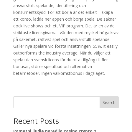
ansvarsfullt spelande, identifiering och
konsumentskydd. För att börja är det enkelt – skapa
ett konto, ladda ner appen och börja spela. De saknar
dock live shows och ett VIP program. Det är en av de
striktaste licensgivarna i världen med mycket höga krav
på säkerhet, rättvist spel och ansvarsfullt spelande.
Gäller nya spelare vid första insättningen. 55%, it easily
outperforms the industry average. När du väljer att
spela utan svensk licens får du ofta tillgång till fler
bonusar, större spelutbud och alternativa
betalmetoder. Ingen välkomstbonus i dagsläget.
Search
Recent Posts
Pametni ljudje naredijo casino crypto :)