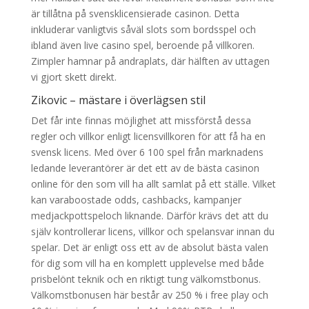
är tillåtna på svensklicensierade casinon. Detta
inkluderar vanligtvis såväl slots som bordsspel och
ibland även live casino spel, beroende på villkoren.
Zimpler hamnar på andraplats, där hälften av uttagen
vi gjort skett direkt.
Zikovic – mästare i överlägsen stil
Det får inte finnas möjlighet att missförstå dessa
regler och villkor enligt licensvillkoren för att få ha en
svensk licens. Med över 6 100 spel från marknadens
ledande leverantörer är det ett av de bästa casinon
online för den som vill ha allt samlat på ett ställe. Vilket
kan varaboostade odds, cashbacks, kampanjer
medjackpottspeloch liknande. Därför krävs det att du
själv kontrollerar licens, villkor och spelansvar innan du
spelar. Det är enligt oss ett av de absolut bästa valen
för dig som vill ha en komplett upplevelse med både
prisbelönt teknik och en riktigt tung välkomstbonus.
Välkomstbonusen här består av 250 % i free play och