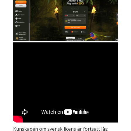
Kunskapen om svensk licens är fortsatt låg