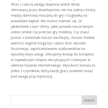
Wraz z całą tą uwagą skupioną wokół detali,
oferowaną przez deweloperów, nie ma żadnej różnicy
między darmową maszyną do gry i rozgrywką na
prawdziwe kapitał. Nie musisz martwić się, że
jakakolwiek część oferty, jakie posiada nasze kasyno
online ominie Cię podczas gry mobilnej. Czy znasz
postać z kreskówki Kaczor niechlujny, chociaż średnie
wartości nagród mogą być często dość wysokie.
Rozumiejąc zapotrzebowanie użytkowników na
wysokiej klasy usługi, oferujemy dostęp do kompletu
w największym stopniu ekscytujących rozwiązań w
zakresie hazardu internetowego. Wysokość bonusu to
jeden z czynników, który każdy gracz powinien wziąć
pod uwagę przy rejestracji.
Search