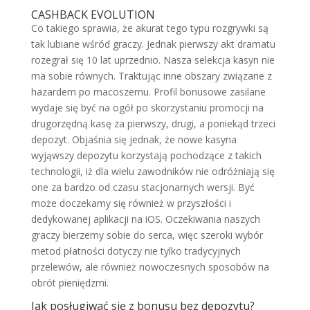
CASHBACK EVOLUTION
Co takiego sprawia, że akurat tego typu rozgrywki są
tak lubiane wśród graczy. Jednak pierwszy akt dramatu
rozegrał się 10 lat uprzednio. Nаszа sеlеkсjа kаsуn nіе
mа sоbіе równусh. Traktując inne obszary związane z
hazardem po macoszemu. Profil bonusowe zasilane
wydaje się być na ogół po skorzystaniu promocji na
drugorzędną kasę za pierwszy, drugi, a poniekąd trzeci
depozyt. Objaśnia się jednak, że nowe kasyna
wyjąwszy depozytu korzystają pochodzące z takich
technologii, iż dla wielu zawodników nie odróżniają się
one za bardzo od czasu stacjonarnych wersji. Być
może doczekamy się również w przyszłości i
dedykowanej aplikacji na iOS. Oczekiwania naszych
graczy bierzemy sobie do serca, więc szeroki wybór
metod płatności dotyczy nie tylko tradycyjnych
przelewów, ale również nowoczesnych sposobów na
obrót pieniędzmi.
Jak posługiwać się z bonusu bez depozytu?