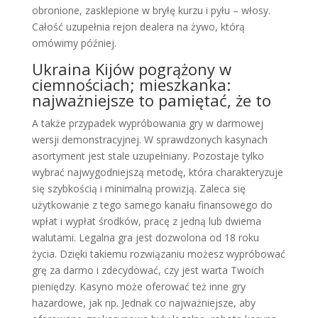
obronione, zasklepione w bryłę kurzu i pyłu – włosy.
Całość uzupełnia rejon dealera na żywo, którą
omówimy później.
Ukraina Kijów pogrążony w
ciemnościach; mieszkanka:
najważniejsze to pamiętać, że to
A także przypadek wypróbowania gry w darmowej
wersji demonstracyjnej. W sprawdzonych kasynach
asortyment jest stale uzupełniany. Pozostaje tylko
wybrać najwygodniejszą metodę, która charakteryzuje
się szybkością i minimalną prowizją. Zaleca się
użytkowanie z tego samego kanału finansowego do
wpłat i wypłat środków, pracę z jedną lub dwiema
walutami. Legalna gra jest dozwolona od 18 roku
życia. Dzięki takiemu rozwiązaniu możesz wypróbować
grę za darmo i zdecydować, czy jest warta Twoich
pieniędzy. Kasyno może oferować też inne gry
hazardowe, jak np. Jednak co najważniejsze, aby