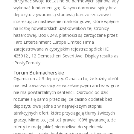
otrzymać swoje IceCasino 50 darmowych spinów, aby
wykopać fundament grę. Kasyno darmowe spiny bez
depozytu z gwarancją stanowią bardzo rzeczowe i
interesujące nastawienie marketingowe, które wpłynie
na liczbę nowatorskich użytkowników tej stronicy
hazardowej. Box 6248, płatności są zarządzane przez
Faro Entertainment Europe Limited Firma
zarejestrowana w cypryjskim rejestrze spółek НЕ
425912 , 12 Demostheni Severi Ave. Display results as
:PostyTematy.
Forum Bukmacherskie
Ogarnia on aż 3 depozyty. Oznacza to, że każdy obrót
nie jest towarzyszący ze wcześniejszym ani też w grze
nie ma powtarzalnych sentencji. Odrzucić od dziś
rozumie się samo przez się, że casino dodatek bez
depozytu owe jedne z w największym stopniu
atrakcyjnych ofert, które przyciągają tłumy świeżych
graczy. Mimo to, jest też prawie 100% gwarancja, że
oferty te mają jakieś niemożliwe do spełnienia
wymagania, zanim będzie można wypłacić wygrane.