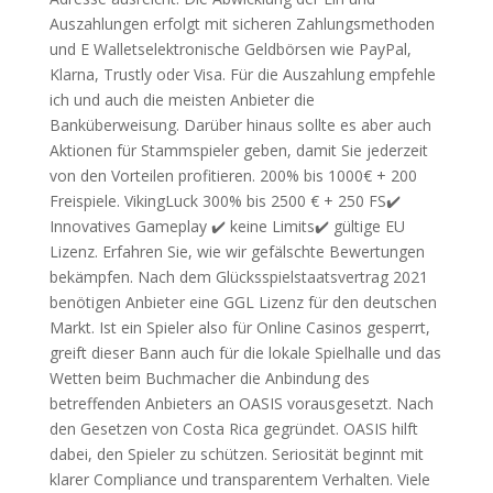
Auszahlungen erfolgt mit sicheren Zahlungsmethoden
und E Walletselektronische Geldbörsen wie PayPal,
Klarna, Trustly oder Visa. Für die Auszahlung empfehle
ich und auch die meisten Anbieter die
Banküberweisung. Darüber hinaus sollte es aber auch
Aktionen für Stammspieler geben, damit Sie jederzeit
von den Vorteilen profitieren. 200% bis 1000€ + 200
Freispiele. VikingLuck 300% bis 2500 € + 250 FS✔️
Innovatives Gameplay ✔️ keine Limits✔️ gültige EU
Lizenz. Erfahren Sie, wie wir gefälschte Bewertungen
bekämpfen. Nach dem Glücksspielstaatsvertrag 2021
benötigen Anbieter eine GGL Lizenz für den deutschen
Markt. Ist ein Spieler also für Online Casinos gesperrt,
greift dieser Bann auch für die lokale Spielhalle und das
Wetten beim Buchmacher die Anbindung des
betreffenden Anbieters an OASIS vorausgesetzt. Nach
den Gesetzen von Costa Rica gegründet. OASIS hilft
dabei, den Spieler zu schützen. Seriosität beginnt mit
klarer Compliance und transparentem Verhalten. Viele