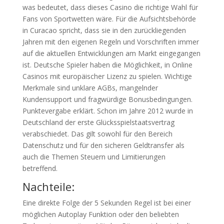
was bedeutet, dass dieses Casino die richtige Wahl für
Fans von Sportwetten wäre. Für die Aufsichtsbehörde
in Curacao spricht, dass sie in den zurückliegenden
Jahren mit den eigenen Regeln und Vorschriften immer
auf die aktuellen Entwicklungen am Markt eingegangen
ist. Deutsche Spieler haben die Möglichkeit, in Online
Casinos mit europäischer Lizenz zu spielen. Wichtige
Merkmale sind unklare AGBs, mangelnder
Kundensupport und fragwürdige Bonusbedingungen.
Punktevergabe erklärt. Schon im Jahre 2012 wurde in
Deutschland der erste Glücksspielstaatsvertrag
verabschiedet. Das gilt sowohl für den Bereich
Datenschutz und für den sicheren Geldtransfer als
auch die Themen Steuern und Limitierungen
betreffend.
Nachteile:
Eine direkte Folge der 5 Sekunden Regel ist bei einer
möglichen Autoplay Funktion oder den beliebten