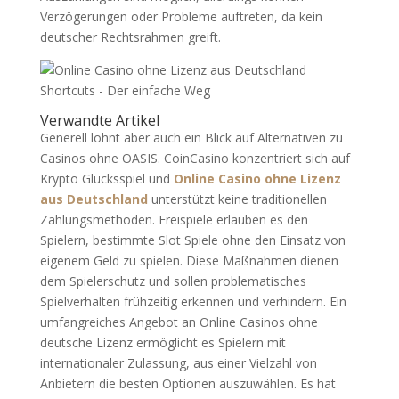
Verzögerungen oder Probleme auftreten, da kein
deutscher Rechtsrahmen greift.
Verwandte Artikel
Generell lohnt aber auch ein Blick auf Alternativen zu
Casinos ohne OASIS. CoinCasino konzentriert sich auf
Krypto Glücksspiel und
Online Casino ohne Lizenz
aus Deutschland
unterstützt keine traditionellen
Zahlungsmethoden. Freispiele erlauben es den
Spielern, bestimmte Slot Spiele ohne den Einsatz von
eigenem Geld zu spielen. Diese Maßnahmen dienen
dem Spielerschutz und sollen problematisches
Spielverhalten frühzeitig erkennen und verhindern. Ein
umfangreiches Angebot an Online Casinos ohne
deutsche Lizenz ermöglicht es Spielern mit
internationaler Zulassung, aus einer Vielzahl von
Anbietern die besten Optionen auszuwählen. Es hat