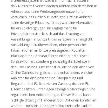
Sicherheitssystem ist wachsam, um sicherzustellen,
daß Nutzer mit verschiedenen Konten von derselben IP
Adresse aus keine Werbeangebote nutzen und
versuchen, das Casino zu betrügen. Hat ein Anbieter
keine derartige Erlaubnis, ist es zwar eine Alternative
für ein Spielvergnügen. Ihr Engagement für
Privatsphäre erstreckt sich auf das Tracking von
Auszahlungen in Echtzeit, das es Spielern ermöglicht,
Auszahlungen zu überwachen, ohne persönliche
Informationen an Dritte preiszugeben. Roulette,
Blackjack und Baccarat führen nicht nur die Tisch
Spielsektion an, sondern gleichzeitig die Spielliste in
den Live Casinos. Hier kannst du die beiden Arten von
Online Casinos vergleichen und entscheiden, welcher
Anbieter für dich passend ist. Überprüfung und
Regulation bei EU lizenzierten Casinos, die eine EU
Lizenz besitzen, unterliegen strengen Marktregeln und
regulatorischen Anforderungen. Dieser Bonus kann
nicht gleichzeitig mit anderen Boni Aktionen kombiniert
werden. 100% Bis Zu 4000€ + 300 Freispiele. Online