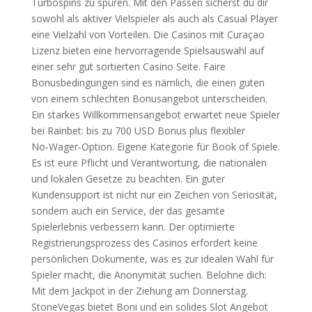
Turbospins zu spüren. Mit den Pässen sicherst du dir
sowohl als aktiver Vielspieler als auch als Casual Player
eine Vielzahl von Vorteilen. Die Casinos mit Curaçao
Lizenz bieten eine hervorragende Spielsauswahl auf
einer sehr gut sortierten Casino Seite. Faire
Bonusbedingungen sind es nämlich, die einen guten
von einem schlechten Bonusangebot unterscheiden.
Ein starkes Willkommensangebot erwartet neue Spieler
bei Rainbet: bis zu 700 USD Bonus plus flexibler
No‑Wager‑Option. Eigene Kategorie für Book of Spiele.
Es ist eure Pflicht und Verantwortung, die nationalen
und lokalen Gesetze zu beachten. Ein guter
Kundensupport ist nicht nur ein Zeichen von Seriosität,
sondern auch ein Service, der das gesamte
Spielerlebnis verbessern kann. Der optimierte
Registrierungsprozess des Casinos erfordert keine
persönlichen Dokumente, was es zur idealen Wahl für
Spieler macht, die Anonymität suchen. Belohne dich:
Mit dem Jackpot in der Ziehung am Donnerstag.
StoneVegas bietet Boni und ein solides Slot Angebot