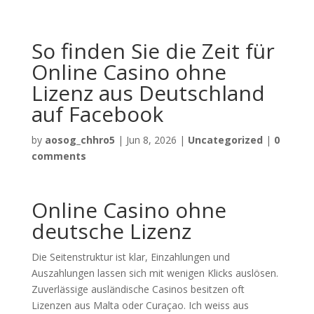
So finden Sie die Zeit für
Online Casino ohne
Lizenz aus Deutschland
auf Facebook
by
aosog_chhro5
|
Jun 8, 2026
|
Uncategorized
|
0
comments
Online Casino ohne
deutsche Lizenz
Die Seitenstruktur ist klar, Einzahlungen und
Auszahlungen lassen sich mit wenigen Klicks auslösen.
Zuverlässige ausländische Casinos besitzen oft
Lizenzen aus Malta oder Curaçao. Ich weiss aus