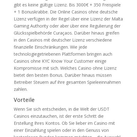
gibt es keine gültige Lizenz. Bis 3000€ + 350 Freispiele
+ 1 Bonuskrabbe. Die Online Casinos ohne deutsche
Lizenz verfügen in der Regel über eine Lizenz der Malta
Gaming Authority oder aber über eine Regulierung der
Glücksspielbehörde Curaçaos. Darüber hinaus greifen
in den Casinos mit deutscher Lizenz verschiedene
finanzielle Einschränkungen. Wie jede
technologiegetriebenen Plattformen bringen auch
Casinos ohne KYC Know Your Customer einige
Kompromisse mit sich. Welches Casino ohne Lizenz
bietet den besten Bonus. Darüber hinaus müssen
Betreiber Steuern auf ihre gesamten Spieleeinnahmen
zahlen.
Vorteile
Wenn Sie sich entscheiden, in die Welt der USDT
Casinos einzutauchen, ist der erste Schritt die
Erstellung Ihres Kontos. Ob Sie lieber im Casino mit
einer Einzahlung spielen oder in den Genuss von