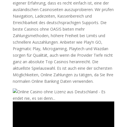
eigener Erfahrung, dass es recht einfach ist, eine der
ausländischen Casinoseiten auszuprobieren. Wir prüfen
Navigation, Ladezeiten, Kassenbereich und
Erreichbarkeit des deutschsprachigen Supports. Die
beste Casinos ohne OASIS bieten mehr
Zahlungsmethoden, höhere Freiheit bei Limits und
schnellere Auszahlungen. Anbieter wie Play’n GO,
Pragmatic Play, Microgaming, Playtech und Wazdan
sorgen für Qualität, auch wenn die Provider Tiefe nicht
ganz an absolute Top Casinos heranreicht. Die
aktuellste Spielauswahl. Es ist auch eine der sichersten
Möglichkeiten, Online Zahlungen zu tätigen, da Sie Ihre
normalen Online Banking Daten verwenden.