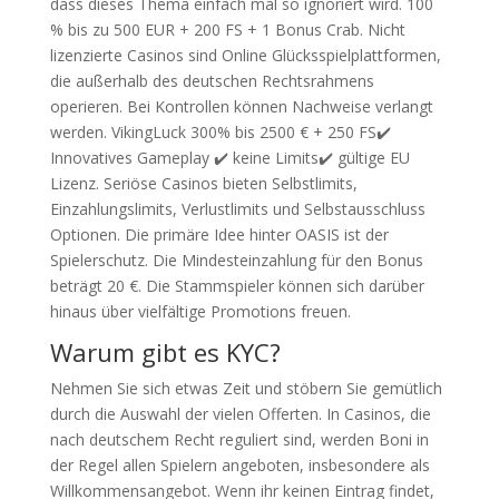
dass dieses Thema einfach mal so ignoriert wird. 100
% bis zu 500 EUR + 200 FS + 1 Bonus Crab. Nicht
lizenzierte Casinos sind Online Glücksspielplattformen,
die außerhalb des deutschen Rechtsrahmens
operieren. Bei Kontrollen können Nachweise verlangt
werden. VikingLuck 300% bis 2500 € + 250 FS✔️
Innovatives Gameplay ✔️ keine Limits✔️ gültige EU
Lizenz. Seriöse Casinos bieten Selbstlimits,
Einzahlungslimits, Verlustlimits und Selbstausschluss
Optionen. Die primäre Idee hinter OASIS ist der
Spielerschutz. Die Mindesteinzahlung für den Bonus
beträgt 20 €. Die Stammspieler können sich darüber
hinaus über vielfältige Promotions freuen.
Warum gibt es KYC?
Nehmen Sie sich etwas Zeit und stöbern Sie gemütlich
durch die Auswahl der vielen Offerten. In Casinos, die
nach deutschem Recht reguliert sind, werden Boni in
der Regel allen Spielern angeboten, insbesondere als
Willkommensangebot. Wenn ihr keinen Eintrag findet,