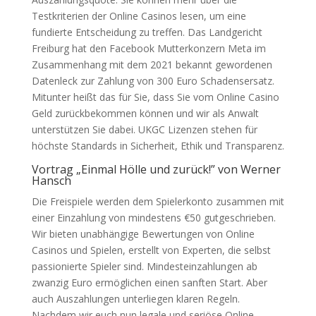
Testkriterien der Online Casinos lesen, um eine
fundierte Entscheidung zu treffen. Das Landgericht
Freiburg hat den Facebook Mutterkonzern Meta im
Zusammenhang mit dem 2021 bekannt gewordenen
Datenleck zur Zahlung von 300 Euro Schadensersatz.
Mitunter heißt das für Sie, dass Sie vom Online Casino
Geld zurückbekommen können und wir als Anwalt
unterstützen Sie dabei. UKGC Lizenzen stehen für
höchste Standards in Sicherheit, Ethik und Transparenz.
Vortrag „Einmal Hölle und zurück!” von Werner
Hansch
Die Freispiele werden dem Spielerkonto zusammen mit
einer Einzahlung von mindestens €50 gutgeschrieben.
Wir bieten unabhängige Bewertungen von Online
Casinos und Spielen, erstellt von Experten, die selbst
passionierte Spieler sind. Mindesteinzahlungen ab
zwanzig Euro ermöglichen einen sanften Start. Aber
auch Auszahlungen unterliegen klaren Regeln.
Nachdem wir euch nun legale und seriöse Online