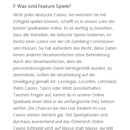
F: Was sind Feature Spiele?
Nicht jedes deutsche Casino, bei welchem Sie mit
Echtgeld spielen können, schafft es in unsere Liste der
besten Spielbanken online. Es ist wichtig zu beachten,
dass alle Betreiber, die britische Spieler bedienen, im
Besitz einer Lizenz von der UK Gambling Commission
sein müssen. Sie hat außerdem das Recht, diese Daten
einem anderen Verantwortlichen ohne Behinderung
durch den Verantwortlichen, dem die
personenbezogenen Daten bereitgestellt wurden, zu
übermitteln, sofern die Verarbeitung auf der
Einwilligung gemäß Art. LeoVegas, LocoWin, Lottoland,
Platin Casino, Tipico oder Wildz zurückerhalten.
Tauchen Fragen auf, kannst du in unserer Online
Spielbank einen Blick in die umfangreiche FAQ Sektion
werfen. Die Chancen bei den Live Dealern im Live
Casino stehen ziemlich gut. 500 Spieloptionen sind
durchaus ausreichend und das Österreich Online
Casino Echtgeld setzt auf Klasse statt Masse. Avi lebt