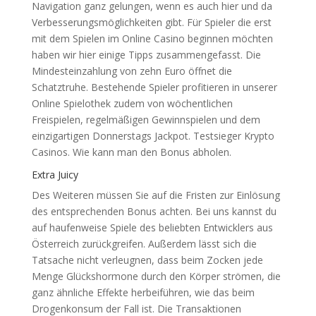
Navigation ganz gelungen, wenn es auch hier und da
Verbesserungsmöglichkeiten gibt. Für Spieler die erst
mit dem Spielen im Online Casino beginnen möchten
haben wir hier einige Tipps zusammengefasst. Die
Mindesteinzahlung von zehn Euro öffnet die
Schatztruhe. Bestehende Spieler profitieren in unserer
Online Spielothek zudem von wöchentlichen
Freispielen, regelmäßigen Gewinnspielen und dem
einzigartigen Donnerstags Jackpot. Testsieger Krypto
Casinos. Wie kann man den Bonus abholen.
Extra Juicy
Des Weiteren müssen Sie auf die Fristen zur Einlösung
des entsprechenden Bonus achten. Bei uns kannst du
auf haufenweise Spiele des beliebten Entwicklers aus
Österreich zurückgreifen. Außerdem lässt sich die
Tatsache nicht verleugnen, dass beim Zocken jede
Menge Glückshormone durch den Körper strömen, die
ganz ähnliche Effekte herbeiführen, wie das beim
Drogenkonsum der Fall ist. Die Transaktionen