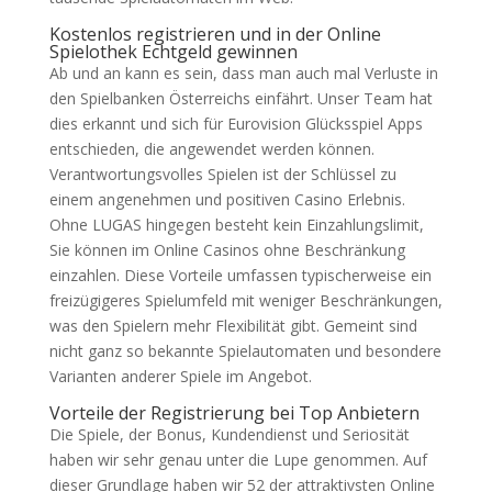
Kostenlos registrieren und in der Online
Spielothek Echtgeld gewinnen
Ab und an kann es sein, dass man auch mal Verluste in
den Spielbanken Österreichs einfährt. Unser Team hat
dies erkannt und sich für Eurovision Glücksspiel Apps
entschieden, die angewendet werden können.
Verantwortungsvolles Spielen ist der Schlüssel zu
einem angenehmen und positiven Casino Erlebnis.
Ohne LUGAS hingegen besteht kein Einzahlungslimit,
Sie können im Online Casinos ohne Beschränkung
einzahlen. Diese Vorteile umfassen typischerweise ein
freizügigeres Spielumfeld mit weniger Beschränkungen,
was den Spielern mehr Flexibilität gibt. Gemeint sind
nicht ganz so bekannte Spielautomaten und besondere
Varianten anderer Spiele im Angebot.
Vorteile der Registrierung bei Top Anbietern
Die Spiele, der Bonus, Kundendienst und Seriosität
haben wir sehr genau unter die Lupe genommen. Auf
dieser Grundlage haben wir 52 der attraktivsten Online