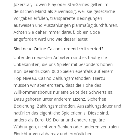
Jokerstar, Löwen Play oder StarGames gelten im
deutschen Markt als zuverlässig, weil sie gesetzliche
Vorgaben erfüllen, transparente Bedingungen
ausweisen und Auszahlungen planmäßig durchführen.
Achten Sie daher immer darauf, ob ein Code
angefordert wird und wie dieser lautet.
Sind neue Online Casinos ordentlich lizenziert?
Unter den neuesten Anbietern sind es häufig die
Unbekannten, die uns Spieler mit besonders hohen
Boni beeindrucken. 000 Spielen ebenfalls auf einem
Top Niveau. Casino Zahlungsmethoden. Hierzu
müssen wir aber erörtern, dass die Höhe des
Willkommensbonus nur eine Seite des Schwerts ist.
Dazu gehören unter anderem Lizenz, Sicherheit,
Bedienung, Zahlungsmethoden, Auszahlungsdauer und
natürlich das eigentliche Spielerlebnis. Diese sind,
anders als Euro, US Dollar und andere reguläre
Währungen, nicht von Banken oder anderen zentralen
Einrichtungen abhängig und ermöglichen