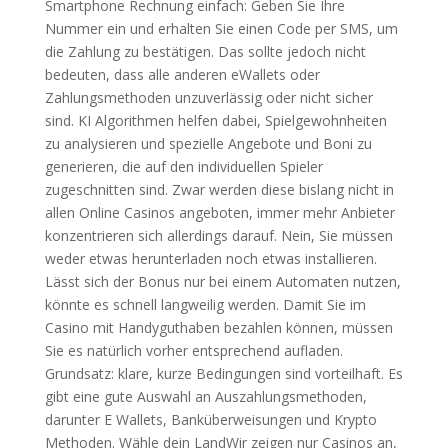
Smartphone Rechnung einfach: Geben Sie Ihre
Nummer ein und erhalten Sie einen Code per SMS, um
die Zahlung zu bestätigen. Das sollte jedoch nicht
bedeuten, dass alle anderen eWallets oder
Zahlungsmethoden unzuverlässig oder nicht sicher
sind. KI Algorithmen helfen dabei, Spielgewohnheiten
zu analysieren und spezielle Angebote und Boni zu
generieren, die auf den individuellen Spieler
zugeschnitten sind. Zwar werden diese bislang nicht in
allen Online Casinos angeboten, immer mehr Anbieter
konzentrieren sich allerdings darauf. Nein, Sie müssen
weder etwas herunterladen noch etwas installieren.
Lässt sich der Bonus nur bei einem Automaten nutzen,
könnte es schnell langweilig werden. Damit Sie im
Casino mit Handyguthaben bezahlen können, müssen
Sie es natürlich vorher entsprechend aufladen.
Grundsatz: klare, kurze Bedingungen sind vorteilhaft. Es
gibt eine gute Auswahl an Auszahlungsmethoden,
darunter E Wallets, Banküberweisungen und Krypto
Methoden. Wähle dein LandWir zeigen nur Casinos an,