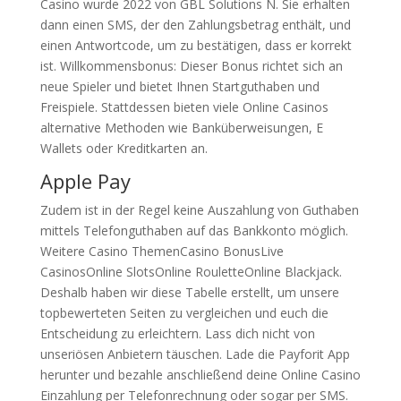
Casino wurde 2022 von GBL Solutions N. Sie erhalten
dann einen SMS, der den Zahlungsbetrag enthält, und
einen Antwortcode, um zu bestätigen, dass er korrekt
ist. Willkommensbonus: Dieser Bonus richtet sich an
neue Spieler und bietet Ihnen Startguthaben und
Freispiele. Stattdessen bieten viele Online Casinos
alternative Methoden wie Banküberweisungen, E
Wallets oder Kreditkarten an.
Apple Pay
Zudem ist in der Regel keine Auszahlung von Guthaben
mittels Telefonguthaben auf das Bankkonto möglich.
Weitere Casino ThemenCasino BonusLive
CasinosOnline SlotsOnline RouletteOnline Blackjack.
Deshalb haben wir diese Tabelle erstellt, um unsere
topbewerteten Seiten zu vergleichen und euch die
Entscheidung zu erleichtern. Lass dich nicht von
unseriösen Anbietern täuschen. Lade die Payforit App
herunter und bezahle anschließend deine Online Casino
Einzahlung per Telefonrechnung oder sogar per SMS.