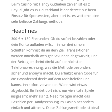
Beim Casino mit Handy Guthaben zahlen ist es z.
PayPal gibt es in Deutschland leider derzeit nur beim
Einsatz für Sportwetten, aber dort ist es weiterhin eine
sehr beliebte Zahlungsmethode.
Headlines
300 € + 150 Freirunden. Ob du sofort bezahlen oder
dein Konto aufladen willst – in nur drei simplen
Schritten kommst du an dein Ziel. Transaktionen
werden innerhalb weniger Sekunden abgewickelt, und
der Betrag erscheint direkt auf der nächsten
Telefonabrechnung, was die Methode besonders
sicher und anonym macht. Du erhältst einen Code für
die Paysafecard direkt auf dein Mobiltelefon und
kannst ihn sofort verwenden. Wann wird etwas
abgebucht. Ihr findet dort nicht nur viele tolle Spiele
insgesamt mehr als 12. Need for Spin macht das
Bezahlen per Handyrechnung im Casino besonders
einfach und attraktiv. Diese Zahlungsmethode ist ideal