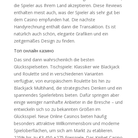
die Spieler aus Ihrem Land akzeptieren. Diese Reviews
enthalten meist auch, was der Spieler als sehr gut bei
dem Casino empfunden hat. Die nächste
Handyrechnung enthält dann die Transaktion. Es ist
natürlich auch schön, elegante Grafiken und ein
zeitgemäßes Design zu finden.
Топ онлайн казино
Das sind dann wahrscheinlich die besten
Glücksspielseiten. Tischspiele: Klassiker wie Blackjack
und Roulette sind in verschiedenen Varianten
verfügbar, von europäischem Roulette bis hin zu
Blackjack Multihand, die strategisches Denken und ein
spannendes Spielerlebnis bieten. Dafür springen aber
einige weniger namhafte Anbieter in die Bresche – und
entwickeln sich so zu bekannten Größen im
Glücksspiel. Neue Online Casinos bieten häufig
besonders attraktive Willkommensboni und moderne
Spieloberflächen, um sich am Markt zu etablieren.
225% bis zu €3,450 +275 Freispiele. Das Kinbet Casino