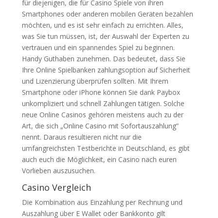
für diejenigen, die für Casino Spiele von ihren
Smartphones oder anderen mobilen Geräten bezahlen
möchten, und es ist sehr einfach zu errichten. Alles,
was Sie tun müssen, ist, der Auswahl der Experten zu
vertrauen und ein spannendes Spiel zu beginnen.
Handy Guthaben zunehmen. Das bedeutet, dass Sie
Ihre Online Spielbanken zahlungsoption auf Sicherheit
und Lizenzierung überprüfen sollten. Mit Ihrem
Smartphone oder iPhone können Sie dank Paybox
unkompliziert und schnell Zahlungen tätigen. Solche
neue Online Casinos gehören meistens auch zu der
Art, die sich „Online Casino mit Sofortauszahlung”
nennt. Daraus resultieren nicht nur die
umfangreichsten Testberichte in Deutschland, es gibt
auch euch die Möglichkeit, ein Casino nach euren
Vorlieben auszusuchen.
Casino Vergleich
Die Kombination aus Einzahlung per Rechnung und
Auszahlung über E Wallet oder Bankkonto gilt