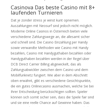
Casinova Das beste Casino mit 8+
laufenden Turnieren
Dat je zonder stress je winst kunt opnemen.
Auszahlungen mit Neosurf sind jedoch nicht möglich.
Moderne Online Casinos in Österreich bieten viele
verschiedene Zahlungswege an, die allesamt sicher
und schnell sind. Die Casino Einzahlung per Handy
sowie verwandte Methoden wie Casino mit Handy
bezahlen, Casino mit Handyguthaben bezahlen oder
Handyguthaben bezahlen werden in der Regel über
DCB Direct Carrier Billing abgewickelt, das als
Zahlungsabwickler zwischen dem Casino und dem
Mobilfunknetz fungiert. Wie aber in dem Abschnitt
oben erwähnt, gibt es verschiedene Gesichtspunkte,
die ein gutes Onlinecasino ausmachen, welche Sie bei
Ihrer Entscheidung berücksichtigen sollten. Spieler
können sich somit sicher sein, dass die Spiele fair sind
und sie eine reelle Chance auf Gewinne haben. Das