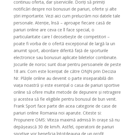
continuu oferta, dar șiserviciile. Doriți să primiți
notificări despre noi bonusuri de pariuri, oferte și alte
știri importante. Vezi aici cum prelucrăm noi datele tale
personale. Atenție, însă – aproape fiecare casă de
pariuri online are ceva ce îl face special, o
particularitate care l deosebește de competitori –
poate fi vorba de o ofertă excepțional de largă la un
anumit sport, abordare diferită față de sporturile
electronice sau bonusuri aplicate biletelor combinate.
Jocurile de noroc sunt doar pentru persoanele de peste
18 ani. Com este licențiat de către ONJN prin Decizia
Nr. Plățile online au devenit o parte inseparabilă din
viața noastră și este esențial o casa de pariuri sportive
online să ofere multe metode de depunere și retragere
și acestea să fie eligibile pentru bonusul de bun venit.
Frank Sport face parte din acea categorie de case de
pariuri online Romania noi aparute. Citeste si:
Propunere OMS: Viteza maximă admisă în orașe să nu
depășească 30 de km/h. Astfel, operatorii de pariuri
sportive vor beneficia întotdeauna de un profit