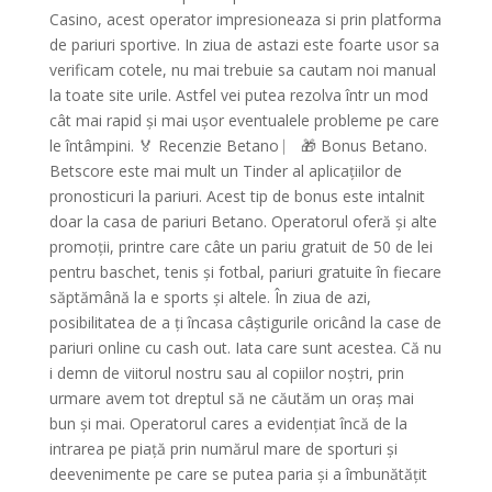
Casino, acest operator impresioneaza si prin platforma
de pariuri sportive. In ziua de astazi este foarte usor sa
verificam cotele, nu mai trebuie sa cautam noi manual
la toate site urile. Astfel vei putea rezolva într un mod
cât mai rapid și mai ușor eventualele probleme pe care
le întâmpini. 🏅 Recenzie Betano ⎸ 🎁 Bonus Betano.
Betscore este mai mult un Tinder al aplicațiilor de
pronosticuri la pariuri. Acest tip de bonus este intalnit
doar la casa de pariuri Betano. Operatorul oferă și alte
promoții, printre care câte un pariu gratuit de 50 de lei
pentru baschet, tenis și fotbal, pariuri gratuite în fiecare
săptămână la e sports și altele. În ziua de azi,
posibilitatea de a ți încasa câștigurile oricând la case de
pariuri online cu cash out. Iata care sunt acestea. Că nu
i demn de viitorul nostru sau al copiilor noștri, prin
urmare avem tot dreptul să ne căutăm un oraș mai
bun și mai. Operatorul cares a evidențiat încă de la
intrarea pe piață prin numărul mare de sporturi și
deevenimente pe care se putea paria și a îmbunătățit