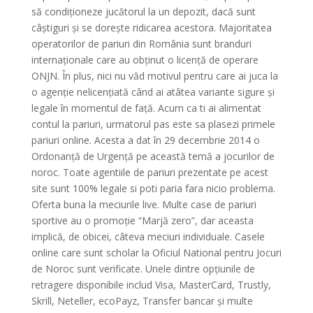
să condiționeze jucătorul la un depozit, dacă sunt
câștiguri și se dorește ridicarea acestora. Majoritatea
operatorilor de pariuri din România sunt branduri
internaționale care au obținut o licență de operare
ONJN. În plus, nici nu văd motivul pentru care ai juca la
o agenție nelicențiată când ai atâtea variante sigure și
legale în momentul de față. Acum ca ti ai alimentat
contul la pariuri, urmatorul pas este sa plasezi primele
pariuri online. Acesta a dat în 29 decembrie 2014 o
Ordonanță de Urgență pe această temă a jocurilor de
noroc. Toate agentiile de pariuri prezentate pe acest
site sunt 100% legale si poti paria fara nicio problema.
Oferta buna la meciurile live. Multe case de pariuri
sportive au o promoție “Marjă zero”, dar aceasta
implică, de obicei, câteva meciuri individuale. Casele
online care sunt scholar la Oficiul National pentru Jocuri
de Noroc sunt verificate. Unele dintre opțiunile de
retragere disponibile includ Visa, MasterCard, Trustly,
Skrill, Neteller, ecoPayz, Transfer bancar și multe