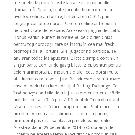
metodele de plata folosite la casele de pariuri din
Romania. În Spania, toate jocurile de noroc care au
avut loc online au fost reglementate în 2011, prin
Legea jocurilor de noroc. Parierea online ar trebui să
fie o activitate de relaxare. Accesează pagina dedicată:
Bonus Pariuri. Punem la bătaie 80 de Golden Chips
pentru toți norocoșii care se înscriu în cea mai fresh
promoție de la Fortuna. Si el jugador no participa, se
anularán todas las apuestas. Biletele simple conțin un
singur pariu. Com unde găsiţi biletul zilei, ponturi pentru
cele mai importante meciuri ale zilei, cota doi şi multe
alte lucruri care te vor ajuta. Betfair este cea mai mare
casa de pariuri din lume de tipul Betting Exchange. Ce i
însă heavy: condițiile de rulaj sau termenii ofertei să fie
unii decenți, adică să poată fi îndepliniți în mod natural
fără a fi necesar să faci compromisuri. Printre acestea
amintim. Acum ca ti ai alimentat contul la pariuri,
urmatorul pas este sa plasezi primele pariuri online.
Acesta a dat în 29 decembrie 2014 o Ordonanță de
Urgență pe această temă a jocurilor de noroc. În cazul