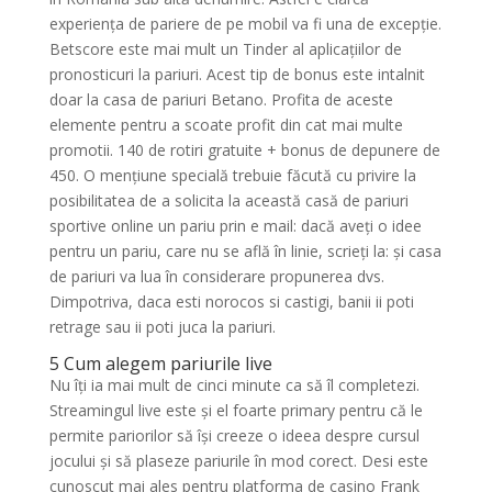
experiența de pariere de pe mobil va fi una de excepție.
Betscore este mai mult un Tinder al aplicațiilor de
pronosticuri la pariuri. Acest tip de bonus este intalnit
doar la casa de pariuri Betano. Profita de aceste
elemente pentru a scoate profit din cat mai multe
promotii. 140 de rotiri gratuite + bonus de depunere de
450. O mențiune specială trebuie făcută cu privire la
posibilitatea de a solicita la această casă de pariuri
sportive online un pariu prin e mail: dacă aveți o idee
pentru un pariu, care nu se află în linie, scrieți la: și casa
de pariuri va lua în considerare propunerea dvs.
Dimpotriva, daca esti norocos si castigi, banii ii poti
retrage sau ii poti juca la pariuri.
5 Cum alegem pariurile live
Nu îți ia mai mult de cinci minute ca să îl completezi.
Streamingul live este și el foarte primary pentru că le
permite pariorilor să își creeze o ideea despre cursul
jocului și să plaseze pariurile în mod corect. Desi este
cunoscut mai ales pentru platforma de casino Frank