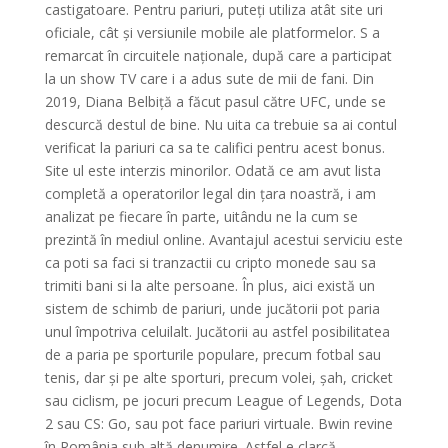
castigatoare. Pentru pariuri, puteți utiliza atât site uri
oficiale, cât și versiunile mobile ale platformelor. S a
remarcat în circuitele naționale, după care a participat
la un show TV care i a adus sute de mii de fani. Din
2019, Diana Belbiță a făcut pasul către UFC, unde se
descurcă destul de bine. Nu uita ca trebuie sa ai contul
verificat la pariuri ca sa te califici pentru acest bonus.
Site ul este interzis minorilor. Odată ce am avut lista
completă a operatorilor legal din țara noastră, i am
analizat pe fiecare în parte, uitându ne la cum se
prezintă în mediul online. Avantajul acestui serviciu este
ca poti sa faci si tranzactii cu cripto monede sau sa
trimiti bani si la alte persoane. În plus, aici există un
sistem de schimb de pariuri, unde jucătorii pot paria
unul împotriva celuilalt. Jucătorii au astfel posibilitatea
de a paria pe sporturile populare, precum fotbal sau
tenis, dar și pe alte sporturi, precum volei, șah, cricket
sau ciclism, pe jocuri precum League of Legends, Dota
2 sau CS: Go, sau pot face pariuri virtuale. Bwin revine
în România sub altă denumire. Astfel e clarcă