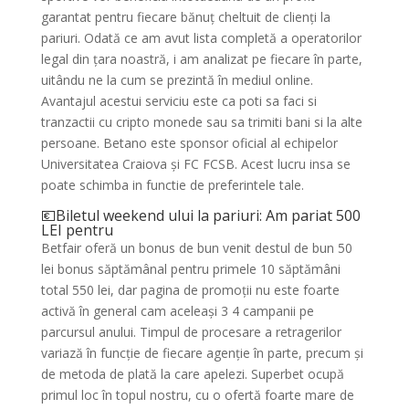
garantat pentru fiecare bănuț cheltuit de clienți la
pariuri. Odată ce am avut lista completă a operatorilor
legal din țara noastră, i am analizat pe fiecare în parte,
uitându ne la cum se prezintă în mediul online.
Avantajul acestui serviciu este ca poti sa faci si
tranzactii cu cripto monede sau sa trimiti bani si la alte
persoane. Betano este sponsor oficial al echipelor
Universitatea Craiova și FC FCSB. Acest lucru insa se
poate schimba in functie de preferintele tale.
💶Biletul weekend ului la pariuri: Am pariat 500
LEI pentru
Betfair oferă un bonus de bun venit destul de bun 50
lei bonus săptămânal pentru primele 10 săptămâni
total 550 lei, dar pagina de promoții nu este foarte
activă în general cam aceleași 3 4 campanii pe
parcursul anului. Timpul de procesare a retragerilor
variază în funcție de fiecare agenție în parte, precum și
de metoda de plată la care apelezi. Superbet ocupă
primul loc în topul nostru, cu o ofertă foarte mare de