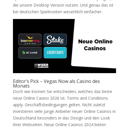
die unsere Desktop Version nutzen. Und genau das ist
bei deutschen Spieleseiten wesentlich einfacher.
Editor’s Pick – Vegas Now als Casino des
Monats
Doch wie können Sie entscheiden, welches das beste
neue Online Casino 2026 ist. Terms and Conditions
apply. Geschäftsbedingungen gelten. Nicht zuletzt
investieren viele junge Anbieter neuer Online Casinos in
Deutschland besonders in das Design und den Look
ihrer Webseiten. Neue Online Casinos 2024 bieten