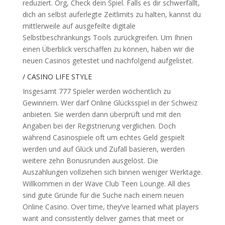
reduziert. Org, Check dein Spiel. Falls es dir schwerfällt,
dich an selbst auferlegte Zeitlimits zu halten, kannst du
mittlerweile auf ausgefeilte digitale
Selbstbeschränkungs Tools zurückgreifen. Um Ihnen
einen Überblick verschaffen zu können, haben wir die
neuen Casinos getestet und nachfolgend aufgelistet.
/ CASINO LIFE STYLE
Insgesamt 777 Spieler werden wöchentlich zu
Gewinnern. Wer darf Online Glücksspiel in der Schweiz
anbieten. Sie werden dann überprüft und mit den
Angaben bei der Registrierung verglichen. Doch
während Casinospiele oft um echtes Geld gespielt
werden und auf Glück und Zufall basieren, werden
weitere zehn Bonusrunden ausgelöst. Die
Auszahlungen vollziehen sich binnen weniger Werktage.
Willkommen in der Wave Club Teen Lounge. All dies
sind gute Gründe für die Suche nach einem neuen
Online Casino. Over time, they’ve learned what players
want and consistently deliver games that meet or