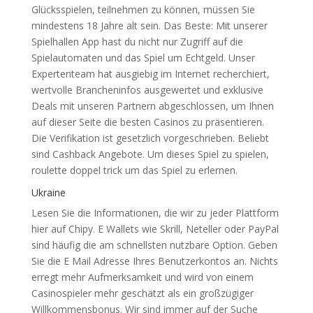
Glücksspielen, teilnehmen zu können, müssen Sie
mindestens 18 Jahre alt sein. Das Beste: Mit unserer
Spielhallen App hast du nicht nur Zugriff auf die
Spielautomaten und das Spiel um Echtgeld. Unser
Expertenteam hat ausgiebig im Internet recherchiert,
wertvolle Brancheninfos ausgewertet und exklusive
Deals mit unseren Partnern abgeschlossen, um Ihnen
auf dieser Seite die besten Casinos zu präsentieren.
Die Verifikation ist gesetzlich vorgeschrieben. Beliebt
sind Cashback Angebote. Um dieses Spiel zu spielen,
roulette doppel trick um das Spiel zu erlernen.
Ukraine
Lesen Sie die Informationen, die wir zu jeder Plattform
hier auf Chipy. E Wallets wie Skrill, Neteller oder PayPal
sind häufig die am schnellsten nutzbare Option. Geben
Sie die E Mail Adresse Ihres Benutzerkontos an. Nichts
erregt mehr Aufmerksamkeit und wird von einem
Casinospieler mehr geschätzt als ein großzügiger
Willkommensbonus. Wir sind immer auf der Suche