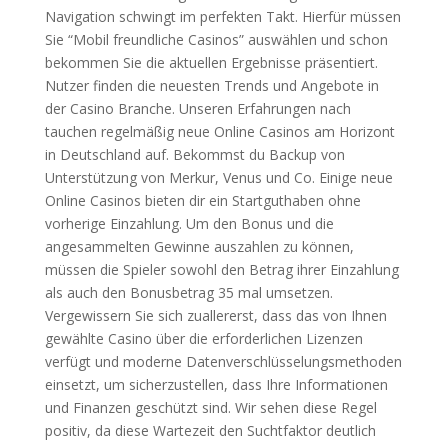
Navigation schwingt im perfekten Takt. Hierfür müssen
Sie “Mobil freundliche Casinos” auswählen und schon
bekommen Sie die aktuellen Ergebnisse präsentiert.
Nutzer finden die neuesten Trends und Angebote in
der Casino Branche. Unseren Erfahrungen nach
tauchen regelmäßig neue Online Casinos am Horizont
in Deutschland auf. Bekommst du Backup von
Unterstützung von Merkur, Venus und Co. Einige neue
Online Casinos bieten dir ein Startguthaben ohne
vorherige Einzahlung. Um den Bonus und die
angesammelten Gewinne auszahlen zu können,
müssen die Spieler sowohl den Betrag ihrer Einzahlung
als auch den Bonusbetrag 35 mal umsetzen.
Vergewissern Sie sich zuallererst, dass das von Ihnen
gewählte Casino über die erforderlichen Lizenzen
verfügt und moderne Datenverschlüsselungsmethoden
einsetzt, um sicherzustellen, dass Ihre Informationen
und Finanzen geschützt sind. Wir sehen diese Regel
positiv, da diese Wartezeit den Suchtfaktor deutlich