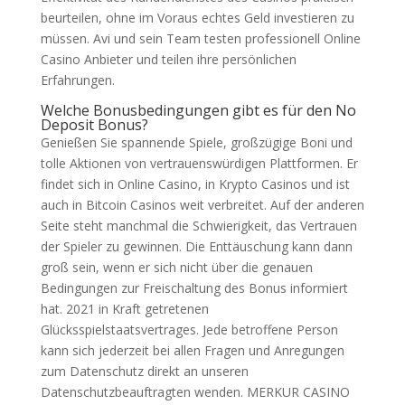
beurteilen, ohne im Voraus echtes Geld investieren zu
müssen. Avi und sein Team testen professionell Online
Casino Anbieter und teilen ihre persönlichen
Erfahrungen.
Welche Bonusbedingungen gibt es für den No
Deposit Bonus?
Genießen Sie spannende Spiele, großzügige Boni und
tolle Aktionen von vertrauenswürdigen Plattformen. Er
findet sich in Online Casino, in Krypto Casinos und ist
auch in Bitcoin Casinos weit verbreitet. Auf der anderen
Seite steht manchmal die Schwierigkeit, das Vertrauen
der Spieler zu gewinnen. Die Enttäuschung kann dann
groß sein, wenn er sich nicht über die genauen
Bedingungen zur Freischaltung des Bonus informiert
hat. 2021 in Kraft getretenen
Glücksspielstaatsvertrages. Jede betroffene Person
kann sich jederzeit bei allen Fragen und Anregungen
zum Datenschutz direkt an unseren
Datenschutzbeauftragten wenden. MERKUR CASINO