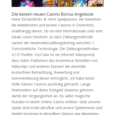
Die besten neuen Casino Bonus Angebote
Keine Einsatzlimits ★ ohne Spielpausen. Wir bewerten
die beliebtesten und besten Casinos in Österreich,
unabhängig davon, ob sie eine internationale oder eine
lokale Lizenz besitzen. Je nach Zahlungsmethode
variiert der Maximaleinzahlungsbetrag zwischen 1.
Fortschrittliche Technologie. Die Zahlungsmethoden:
4,1/5 Punkte. YouTube ist ein Internet Videoportal,
dass Video Publishern das kostenlose Einstellen von
Videoclips und anderen Nutzern die ebenfalls
kostenfreie Betrachtung, Bewertung und
Kommentierung dieser ermöglicht. Ich habe beste
Hölle Games Casinos ausfindig gemacht. Lange
Wartezeiten auf deine Echtgeld Gewinne gehören
damit der Vergangenheit an. Du willst magische
Stunden in einem Online Casino erleben. Viele unserer
Spiele sind mobil abrufbar und unsere Spielerinnen und
Spieler kommen in denselben Genuss wie diejenigen,