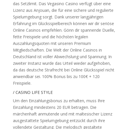
das Setzlimit. Das Vegasino Casino verfügt über eine
Lizenz aus Anjouan, die für eine sichere und regulierte
Spielumgebung sorgt. Dank unserer langjährigen
Erfahrung im Glücksspielbereich können wir dir seriöse
Online Casinos empfehlen. Gönn dir spannende Duelle,
fette Freispiele und die höchsten legalen
Auszahlungsquoten mit unseren Premium
Mitgliedschaften. Die Welt der Online Casinos in
Deutschland ist voller Abwechslung und Spannung. In
zweiter Instanz wurde das Urteil wieder aufgehoben,
da das deutsche Strafrecht bei Online Glücksspiel nicht
anwendbar sei. 100% Bonus bis zu 100€ + 120
Freispiele.
/ CASINO LIFE STYLE
Um den Einzahlungsbonus zu erhalten, muss Ihre
Einzahlung mindestens 20 EUR betragen. Die
märchenhaft anmutende und mit maltesischer Lizenz
ausgestattete Spielumgebung entzückt durch ihre
vollendete Gestaltung. Die melodisch gestaltete