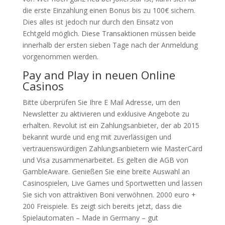
die erste Einzahlung einen Bonus bis zu 100€ sichern.
Dies alles ist jedoch nur durch den Einsatz von
Echtgeld möglich. Diese Transaktionen müssen beide
innerhalb der ersten sieben Tage nach der Anmeldung
vorgenommen werden.
Pay and Play in neuen Online
Casinos
Bitte überprüfen Sie Ihre E Mail Adresse, um den
Newsletter zu aktivieren und exklusive Angebote zu
erhalten. Revolut ist ein Zahlungsanbieter, der ab 2015
bekannt wurde und eng mit zuverlässigen und
vertrauenswürdigen Zahlungsanbietern wie MasterCard
und Visa zusammenarbeitet. Es gelten die AGB von
GambleAware. Genießen Sie eine breite Auswahl an
Casinospielen, Live Games und Sportwetten und lassen
Sie sich von attraktiven Boni verwöhnen. 2000 euro +
200 Freispiele. Es zeigt sich bereits jetzt, dass die
Spielautomaten – Made in Germany – gut