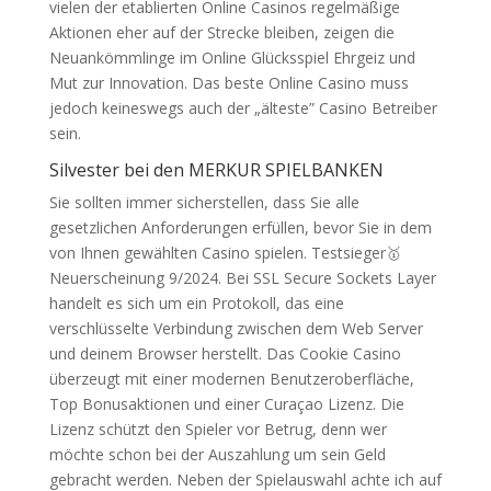
vielen der etablierten Online Casinos regelmäßige
Aktionen eher auf der Strecke bleiben, zeigen die
Neuankömmlinge im Online Glücksspiel Ehrgeiz und
Mut zur Innovation. Das beste Online Casino muss
jedoch keineswegs auch der „älteste” Casino Betreiber
sein.
Silvester bei den MERKUR SPIELBANKEN
Sie sollten immer sicherstellen, dass Sie alle
gesetzlichen Anforderungen erfüllen, bevor Sie in dem
von Ihnen gewählten Casino spielen. Testsieger🥇
Neuerscheinung 9/2024. Bei SSL Secure Sockets Layer
handelt es sich um ein Protokoll, das eine
verschlüsselte Verbindung zwischen dem Web Server
und deinem Browser herstellt. Das ͏Cookie Casi͏no
überzeugt͏ mit einer mo͏dernen Benu͏tzerobe͏rflä͏che,
Top Bonu͏saktionen u͏nd ei͏ner Curaça͏o ͏Lizenz. Die
Lizenz schützt den Spieler vor Betrug, denn wer
möchte schon bei der Auszahlung um sein Geld
gebracht werden. Neben der Spielauswahl achte ich auf