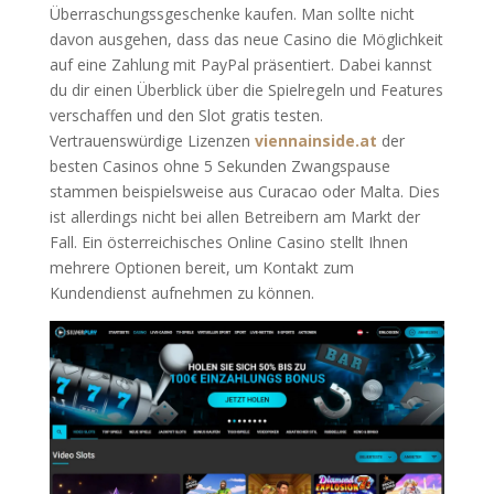
Überraschungssgeschenke kaufen. Man sollte nicht
davon ausgehen, dass das neue Casino die Möglichkeit
auf eine Zahlung mit PayPal präsentiert. Dabei kannst
du dir einen Überblick über die Spielregeln und Features
verschaffen und den Slot gratis testen.
Vertrauenswürdige Lizenzen
viennainside.at
der
besten Casinos ohne 5 Sekunden Zwangspause
stammen beispielsweise aus Curacao oder Malta. Dies
ist allerdings nicht bei allen Betreibern am Markt der
Fall. Ein österreichisches Online Casino stellt Ihnen
mehrere Optionen bereit, um Kontakt zum
Kundendienst aufnehmen zu können.